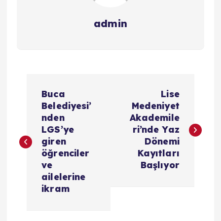
admin
Y
Buca
Lise
a
Belediyesi’
Medeniyet
nden
Akademile
z
LGS’ye
ri’nde Yaz
giren
Dönemi
ı
öğrenciler
Kayıtları
ve
Başlıyor
g
ailelerine
ikram
e