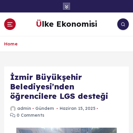
İ
ç
e
Ülke Ekonomisi
r
i
ğ
Home
e
a
t
l
a
İzmir Büyükşehir
Belediyesi’nden
öğrencilere LGS desteği
admin
Gündem
Haziran 15, 2025
0 Comments