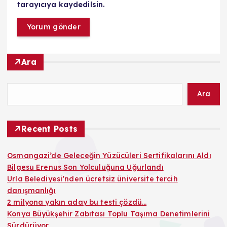
tarayıcıya kaydedilsin.
Ara
Ara
Recent Posts
Osmangazi’de Geleceğin Yüzücüleri Sertifikalarını Aldı
Bilgesu Erenus Son Yolculuğuna Uğurlandı
Urla Belediyesi’nden ücretsiz üniversite tercih
danışmanlığı
2 milyona yakın aday bu testi çözdü…
Konya Büyükşehir Zabıtası Toplu Taşıma Denetimlerini
Sürdürüyor