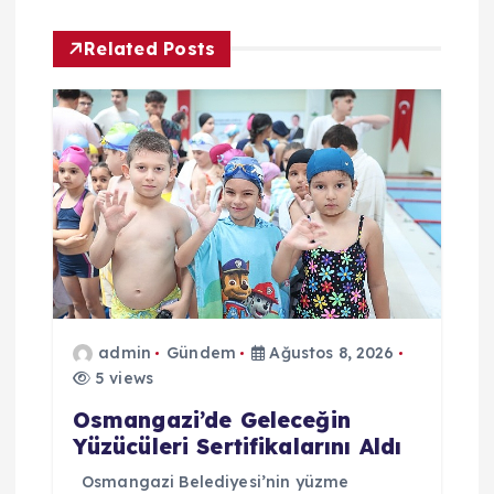
z
Related Posts
i
n
m
e
s
i
admin
Gündem
Ağustos 8, 2026
5 views
Osmangazi’de Geleceğin
Yüzücüleri Sertifikalarını Aldı
Osmangazi Belediyesi’nin yüzme