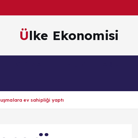
Ülke Ekonomisi
m
Kültür & Sanat
Magazin
Sağlık
Te
luşmalara ev sahipliği yaptı