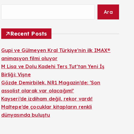
Ara
Recent Posts
Gupi ve Gülmeyen Kral Türkiye’nin ilk IMAX®
animasyon filmi oluyor
M Lisa ve Dolu Kadehi Ters Tut’tan Yeni İş
Birliği: Vişne
Gözde Demirbilek, NR1 Magazin’de: ‘Son
assolist olarak var olacağım!’
Kayseri’de izdiham değil, rekor vardı!
Maltepe’de çocuklar kitapların renkli
dünyasında buluştu