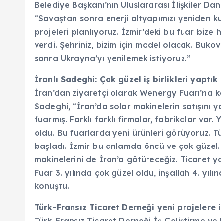
Belediye Başkanı’nın Uluslararası İlişkiler Da
“Savaştan sonra enerji altyapımızı yeniden k
projeleri planlıyoruz. İzmir’deki bu fuar bize
verdi. Şehriniz, bizim için model olacak. Buk
sonra Ukrayna’yı yenilemek istiyoruz.”
İranlı Sadeghi: Çok güzel iş birlikleri yaptık
İran’dan ziyaretçi olarak Wenergy Fuarı’na k
Sadeghi, “İran’da solar makinelerin satışını y
fuarmış. Farklı farklı firmalar, fabrikalar var. 
oldu. Bu fuarlarda yeni ürünleri görüyoruz. T
başladı. İzmir bu anlamda öncü ve çok güzel.
makinelerini de İran’a götüreceğiz. Ticaret ya
Fuar 3. yılında çok güzel oldu, inşallah 4. yıl
konuştu.
Türk-Fransız Ticaret Derneği yeni projelere
Türk-Fransız Ticaret Derneği İş Geliştirme v