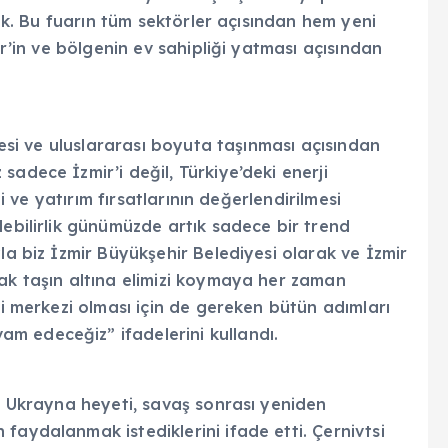
dık. Bu fuarın tüm sektörler açısından hem yeni
ir’in ve bölgenin ev sahipliği yatması açısından
lmesi ve uluslararası boyuta taşınması açısından
adece İzmir’i değil, Türkiye’deki enerji
ği ve yatırım fırsatlarının değerlendirilmesi
lebilirlik günümüzde artık sadece bir trend
la biz İzmir Büyükşehir Belediyesi olarak ve İzmir
rak taşın altına elimizi koymaya her zaman
ji merkezi olması için de gereken bütün adımları
m edeceğiz” ifadelerini kullandı.
an Ukrayna heyeti, savaş sonrası yeniden
faydalanmak istediklerini ifade etti. Çernivtsi