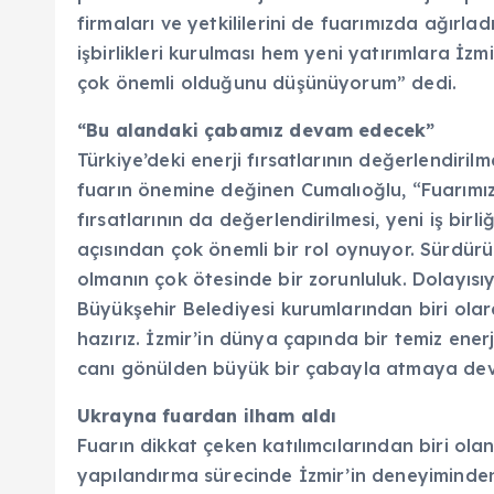
firmaları ve yetkililerini de fuarımızda ağırla
işbirlikleri kurulması hem yeni yatırımlara İzm
çok önemli olduğunu düşünüyorum” dedi.
“Bu alandaki çabamız devam edecek”
Türkiye’deki enerji fırsatlarının değerlendiri
fuarın önemine değinen Cumalıoğlu, “Fuarımız s
fırsatlarının da değerlendirilmesi, yeni iş birli
açısından çok önemli bir rol oynuyor. Sürdürü
olmanın çok ötesinde bir zorunluluk. Dolayısıy
Büyükşehir Belediyesi kurumlarından biri ola
hazırız. İzmir’in dünya çapında bir temiz ener
canı gönülden büyük bir çabayla atmaya deva
Ukrayna fuardan ilham aldı
Fuarın dikkat çeken katılımcılarından biri ol
yapılandırma sürecinde İzmir’in deneyiminden 