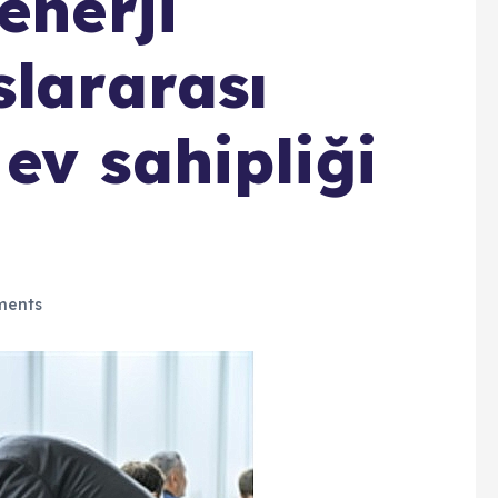
enerji
slararası
ev sahipliği
ents