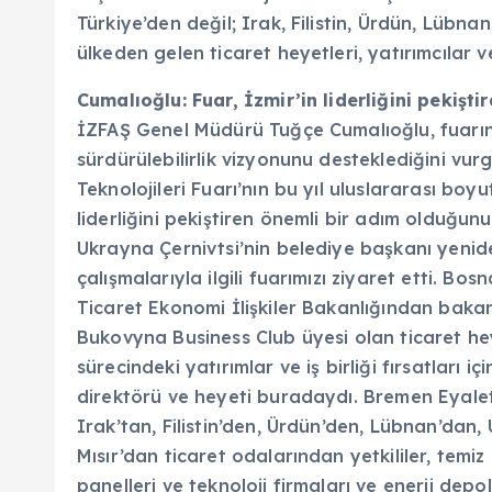
Türkiye’den değil; Irak, Filistin, Ürdün, Lübna
ülkeden gelen ticaret heyetleri, yatırımcılar v
Cumalıoğlu: Fuar, İzmir’in liderliğini pekiştir
İZFAŞ Genel Müdürü Tuğçe Cumalıoğlu, fuarın 
sürdürülebilirlik vizyonunu desteklediğini vur
Teknolojileri Fuarı’nın bu yıl uluslararası boy
liderliğini pekiştiren önemli bir adım olduğun
Ukrayna Çernivtsi’nin belediye başkanı yenide
çalışmalarıyla ilgili fuarımızı ziyaret etti. Bo
Ticaret Ekonomi İlişkiler Bakanlığından bakan
Bukovyna Business Club üyesi olan ticaret he
sürecindeki yatırımlar ve iş birliği fırsatları 
direktörü ve heyeti buradaydı. Bremen Eyalet
Irak’tan, Filistin’den, Ürdün’den, Lübnan’dan
Mısır’dan ticaret odalarından yetkililer, temiz 
panelleri ve teknoloji firmaları ve enerji dep