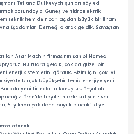
nışmanı Tetiana Dutkevych şunları söyledi:
urmak zorundayız. Güneş ve hidroelektrik
 hem teknik hem de ticari açıdan büyük bir ilham
ovyna İşadamları Derneği olarak geldik. Savaştan
atılan Azar Machin firmasının sahibi Hamed
apıyoruz. Bu fuara geldik, çok da güzel bir
Yeni enerji sistemlerini gördük. Bizim için çok iyi
ürkiye’de birçok büyükşehir temiz enerjiye yeni
 Burada yeni firmalarla konuştuk. İnşallah
pacağız. İran’da bayilerimizde satışımız var.
ında, 5. yılında çok daha büyük olacak” diye
 imza atacak
e Proje Yönetimi Sorumlusu Ozan Doğan Avunduk,