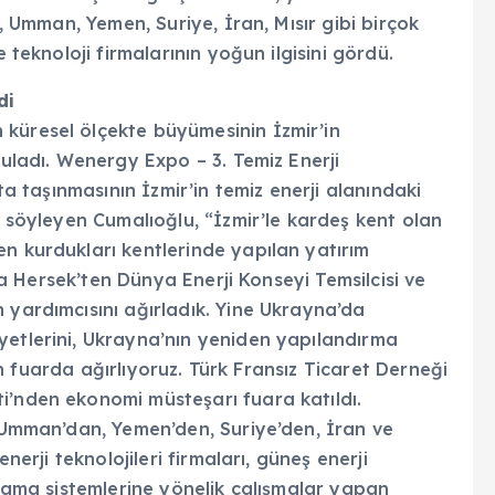
n, Umman, Yemen, Suriye, İran, Mısır gibi birçok
e teknoloji firmalarının yoğun ilgisini gördü.
di
küresel ölçekte büyümesinin İzmir’in
guladı. Wenergy Expo – 3. Temiz Enerji
uta taşınmasının İzmir’in temiz enerji alanındaki
u söyleyen Cumalıoğlu, “İzmir’le kardeş kent olan
n kurdukları kentlerinde yapılan yatırım
sna Hersek’ten Dünya Enerji Konseyi Temsilcisi ve
 yardımcısını ağırladık. Yine Ukrayna’da
yetlerini, Ukrayna’nın yeniden yapılandırma
için fuarda ağırlıyoruz. Türk Fransız Ticaret Derneği
i’nden ekonomi müsteşarı fuara katıldı.
, Umman’dan, Yemen’den, Suriye’den, İran ve
enerji teknolojileri firmaları, güneş enerji
olama sistemlerine yönelik çalışmalar yapan