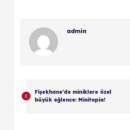
admin
Y
Fişekhane’de miniklere özel
a
büyük eğlence: Minitopia!
z