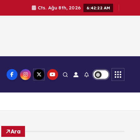
Cts. Ağu 8th, 2026
6:42:24 AM
knoloji
Ara