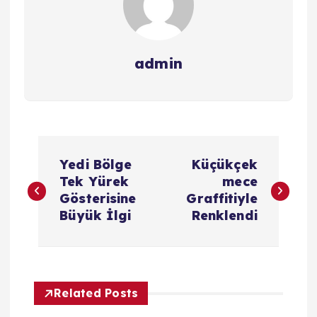
admin
Y
Yedi Bölge
Küçükçek
a
Tek Yürek
mece
Gösterisine
Graffitiyle
z
Büyük İlgi
Renklendi
ı
g
Related Posts