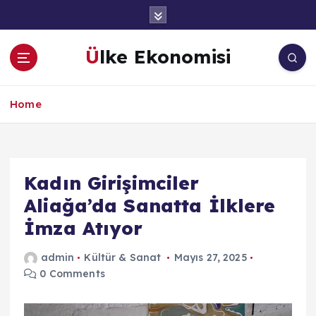
İ
ç
e
Ülke Ekonomisi
r
i
ğ
Home
e
a
t
l
a
Kadın Girişimciler
Aliağa’da Sanatta İlklere
İmza Atıyor
admin
Kültür & Sanat
Mayıs 27, 2025
0 Comments