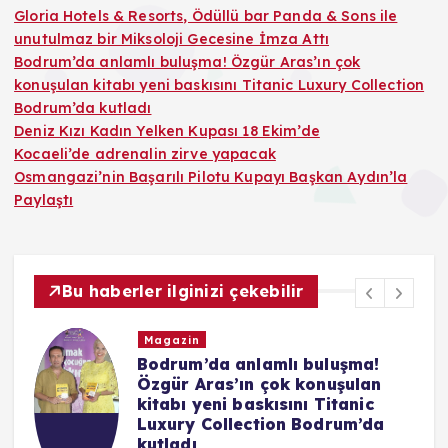
Gloria Hotels & Resorts, Ödüllü bar Panda & Sons ile
unutulmaz bir Miksoloji Gecesine İmza Attı
Bodrum’da anlamlı buluşma! Özgür Aras’ın çok
konuşulan kitabı yeni baskısını Titanic Luxury Collection
Bodrum’da kutladı
Deniz Kızı Kadın Yelken Kupası 18 Ekim’de
Kocaeli’de adrenalin zirve yapacak
Osmangazi’nin Başarılı Pilotu Kupayı Başkan Aydın’la
Paylaştı
Bu haberler ilginizi çekebilir
Ekonomi
ma!
Deniz Kızı Kadın Yelken Kupası
lan
18 Ekim’de
ic
Ağustos 6, 2026
7 views
3
’da