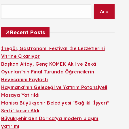
Ara
Recent Posts
İnegöl, Gastronomi Festivali İle Lezzetlerini
Vitrine Çıkarıyor
Başkan Altay, Genç KOMEK Akıl ve Zekâ
Oyunları’nın Final Turunda Öğrencilerin
Heyecanını Paylaştı
Haymana’nın Geleceği ve Yatırım Potansiyeli
Masaya Yatırıldı
Manisa Büyükşehir Belediyesi “Sağlıklı İşyeri”
Sertifikasını Aldı
Büyükşehir’den Darıca’ya modern ulaşım
yatırımı