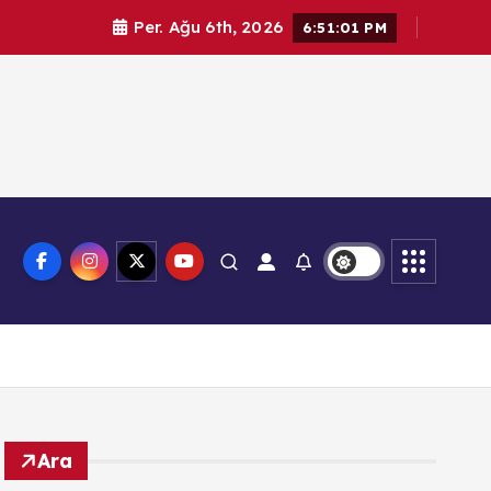
Per. Ağu 6th, 2026
6:51:02 PM
knoloji
Ara