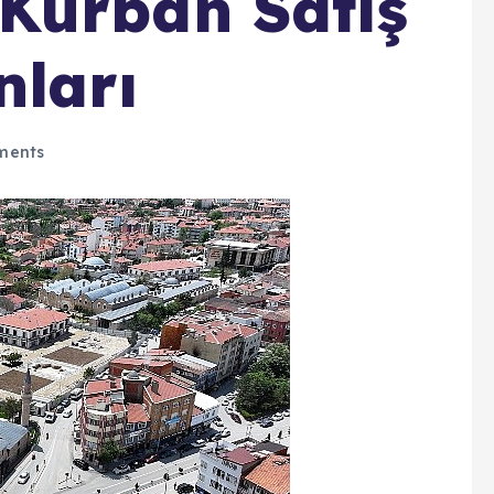
Kurban Satış
nları
ments