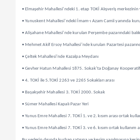
• Elmaşehir Mahallesi’ndeki 1. etap TOKİ Alışveriş merkezinin 
• Yunuskent Mahallesi’ndeki İmam-ı Azam Camii yanında kuru
• Alişahane Mahallesi’nde kurulan Perşembe pazarındaki balık
• Mehmet Akif Ersoy Mahallesi’nde kurulan Pazartesi pazarında
• Çeltek Mahallesi’nde Kazalpa Meydanı
• Gevher Hatun Mahallesi 1875. Sokak’ta Doğanay Kooperatifi
• 4. TOKİ ile 5.TOKİ 2263 ve 2265 Sokakları arası
• Başakşehir Mahallesi 3. TOKİ 2000. Sokak
• Sümer Mahallesi Kapalı Pazar Yeri
• Yunus Emre Mahallesi 7. TOKİ 1. ve 2. kısım arası ortak kulla
• Yunus Emre Mahallesi 7. TOKİ 3. ve 6. kısım ortak kullanım a
Bu yerlerin dışında kurban satışına ve kesim yapılmasına kesinli