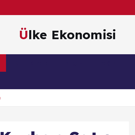
Ülke Ekonomisi
m
Kültür & Sanat
Magazin
Sağlık
Te
ı