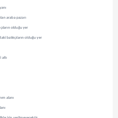
yanı
lan araba pazarı
çıların olduğu yer
ki balıkçıların olduğu yer
 altı
nım alanı
lanı
kle izin verilmeyecektir.