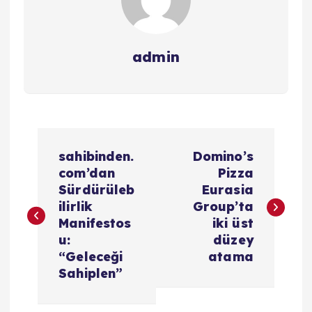
admin
Y
sahibinden.
Domino’s
a
com’dan
Pizza
Sürdürüleb
Eurasia
z
ilirlik
Group’ta
Manifestos
iki üst
ı
u:
düzey
“Geleceği
atama
g
Sahiplen”