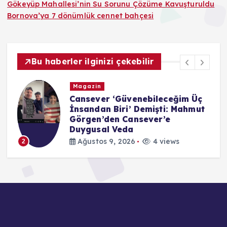
Gökeyüp Mahallesi’nin Su Sorunu Çözüme Kavuşturuldu
Bornova’ya 7 dönümlük cennet bahçesi
Bu haberler ilginizi çekebilir
Magazin
Cansever ‘Güvenebileceğim Üç
İnsandan Biri’ Demişti: Mahmut
Görgen’den Cansever’e
Duygusal Veda
Ağustos 9, 2026
4 views
2