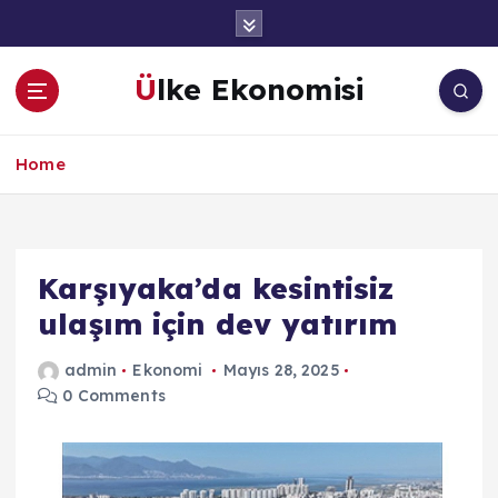
İ
ç
e
Ülke Ekonomisi
r
i
ğ
Home
e
a
t
l
a
Karşıyaka’da kesintisiz
ulaşım için dev yatırım
admin
Ekonomi
Mayıs 28, 2025
0 Comments