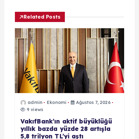
e
z
Related Posts
i
n
m
e
s
admin
Ekonomi
Ağustos 7, 2026
i
9 views
VakıfBank’ın aktif büyüklüğü
yıllık bazda yüzde 28 artışla
5,8 trilyon TL’yi aştı