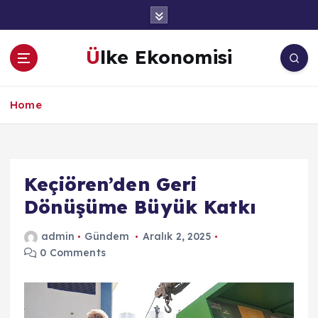
İ
ç
e
Ülke Ekonomisi
r
i
ğ
Home
e
a
t
l
a
Keçiören’den Geri
Dönüşüme Büyük Katkı
admin
Gündem
Aralık 2, 2025
0 Comments