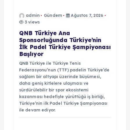
e
admin
Gündem
Ağustos 7, 2026
s
3 views
i
QNB Türkiye Ana
Sponsorluğunda Türkiye’nin
İlk Padel Türkiye Şampiyonası
Başlıyor
QNB Türkiye ile Türkiye Tenis
Federasyonu’nun (TTF) padelin Türkiye’de
sağlam bir altyapı üzerinde büyümesi,
daha geniş kitlelere ulaşması ve
sürdürülebilir bir spor ekosistemi
kazanması hedefiyle yürüttüğü iş birliği,
Türkiye’nin ilk Padel Türkiye Şampiyonası
ile devam ediyor.