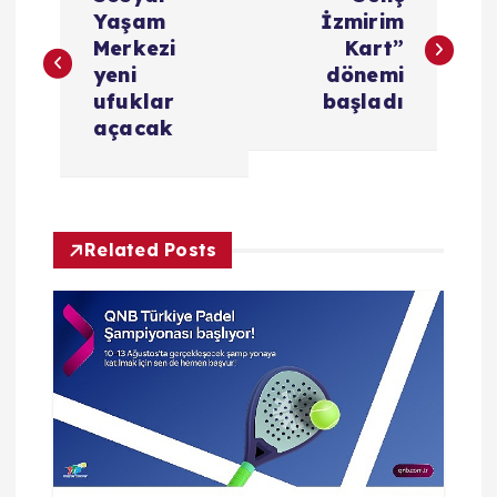
a
Yaşam
İzmirim
Merkezi
Kart”
z
yeni
dönemi
ufuklar
başladı
ı
açacak
g
e
Related Posts
z
i
n
m