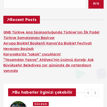
Ara
Recent Posts
QNB Türkiye Ana Sponsorluğunda Türkiye’nin İlk Padel
Türkiye Şampiyonası Başlıyor
Avrupa Bisiklet Başkenti Konya’da Bisiklet Festivali
Heyecanı Başladı
Karşıyaka’da “sokak” çocukların!
“Yaşamdan Yazıya” Atölyesi’nin üçüncü durağı; Aşk
Büyükşehir Belediyesi zor gününde de vatandaşın
yanında
Bu haberler ilginizi çekebilir
Gündem