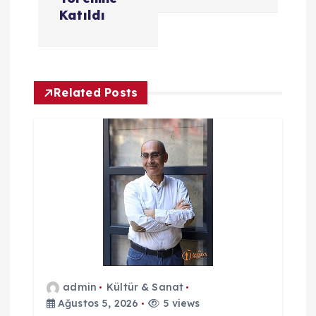
ı
Katıldı
g
e
Related Posts
z
i
n
m
e
s
admin
Kültür & Sanat
Ağustos 5, 2026
5 views