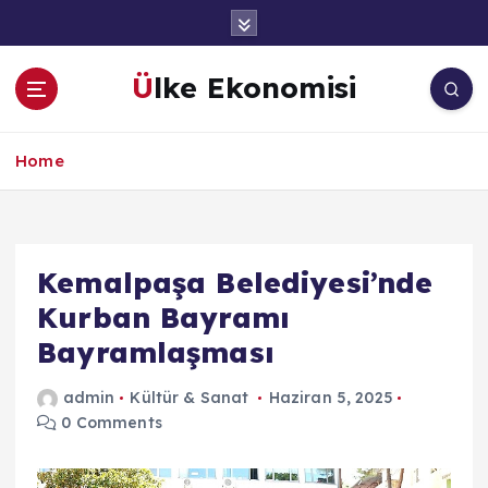
İ
ç
e
Ülke Ekonomisi
r
i
ğ
Home
e
a
t
l
a
Kemalpaşa Belediyesi’nde
Kurban Bayramı
Bayramlaşması
admin
Kültür & Sanat
Haziran 5, 2025
0 Comments