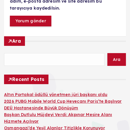
adım, e-posta adresim ve site adresim bu
tarayıcıya kaydedilsin.
Ara
Ara
Recent Posts
Altın Portakal ödüllü yönetmen jüri başkanı oldu
2026 PUBG Mobile World Cup Heyecanı Paris’te Başlıyor
DEÜ Hastanesinde Büyük Dönüşüm
Başkan Dutlulu Müjdeyi Verdi: Akpınar Mesire Alanı
Hizmete Açılıyor
Osmangazi’de Yeşil Alanlar Titizlikle Korunuyor