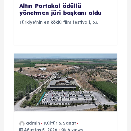
i
Altın Portakal ödüllü
yönetmen jüri başkanı oldu
Türkiye’nin en köklü film festivali, 63.
admin
Kültür & Sanat
Ağustos 5, 2026
6 views