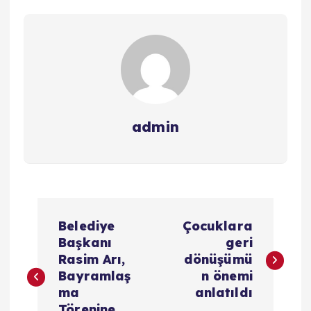
admin
Y
Belediye
Çocuklara
a
Başkanı
geri
Rasim Arı,
dönüşümü
z
Bayramlaş
n önemi
ma
anlatıldı
Törenine