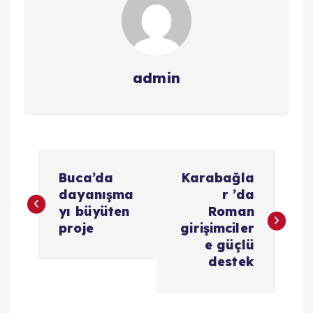
admin
Y
Buca’da
Karabağla
a
dayanışma
r ’da
yı büyüten
Roman
z
proje
girişimciler
e güçlü
ı
destek
g