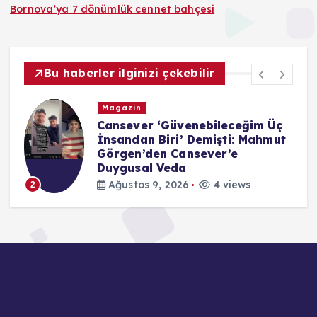
Bornova’ya 7 dönümlük cennet bahçesi
Bu haberler ilginizi çekebilir
Magazin
Cansever ‘Güvenebileceğim Üç
İnsandan Biri’ Demişti: Mahmut
Görgen’den Cansever’e
Duygusal Veda
Ağustos 9, 2026
4 views
2