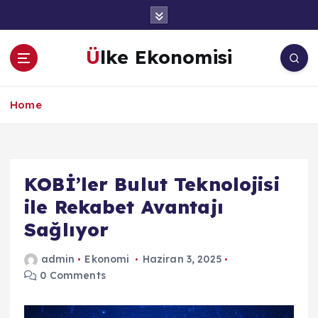
İ
ç
e
Ülke Ekonomisi
r
i
ğ
Home
e
a
t
l
a
KOBİ’ler Bulut Teknolojisi
ile Rekabet Avantajı
Sağlıyor
admin
Ekonomi
Haziran 3, 2025
0 Comments