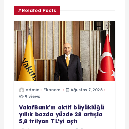
e
Related Posts
z
i
n
m
e
admin
Ekonomi
Ağustos 7, 2026
s
9 views
i
VakıfBank’ın aktif büyüklüğü
yıllık bazda yüzde 28 artışla
5,8 trilyon TL’yi aştı