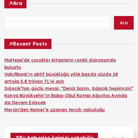
Ara
Ara
Recent Posts
Maltepe’de çocuklar kitapların renkli dünyasında
buluştu
VakıfBank’ın aktif büyüklüğü yıllık bazda yüzde 28
artışla 5,8 trilyon TL’yi aştı
Sığacık’tan güçlü mesaj: “Deniz bizim, Sığacık hepimizin”
Konya Büyükşehir’in Baba-Oğul Kampı Ağustos Ayında
da Devam Edecek
Mersin’den Kemer’e uzanan tercih yolculuğu
Bu haberler ilginizi çekebilir