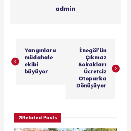
admin
Y
Yangınlara
İnegöl’ün
a
müdahale
Çıkmaz
ekibi
Sokakları
z
büyüyor
Ücretsiz
Otoparka
ı
Dönüşüyor
g
e
Related Posts