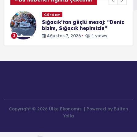
Gündem
Sığacık’tan güçlü mesaj: “Deniz
8
bizim, Sığacık hepimizin”
Ağustos 7, 2026
1 views
3
Copyright © 2026 Ülke Ekonomisi | Powered by Bülten
Yolla