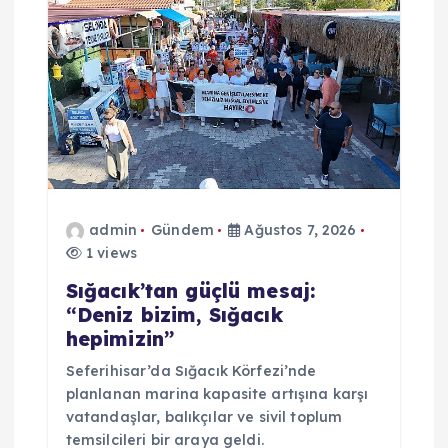
z
i
n
m
e
admin
Gündem
Ağustos 7, 2026
s
1 views
i
Sığacık’tan güçlü mesaj:
“Deniz bizim, Sığacık
hepimizin”
Seferihisar’da Sığacık Körfezi’nde
planlanan marina kapasite artışına karşı
vatandaşlar, balıkçılar ve sivil toplum
temsilcileri bir araya geldi.