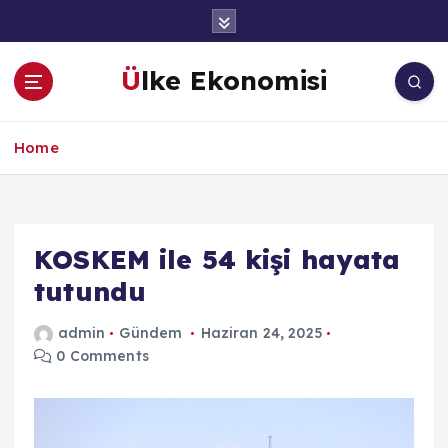
İ
ç
e
Ülke Ekonomisi
r
i
ğ
Home
e
a
t
l
a
KOSKEM ile 54 kişi hayata
tutundu
admin
Gündem
Haziran 24, 2025
0 Comments