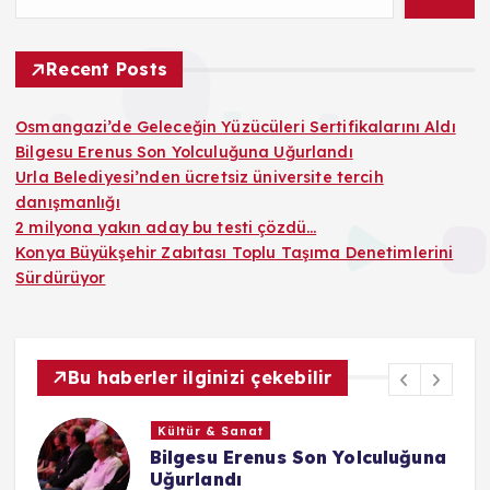
Recent Posts
Osmangazi’de Geleceğin Yüzücüleri Sertifikalarını Aldı
Bilgesu Erenus Son Yolculuğuna Uğurlandı
Urla Belediyesi’nden ücretsiz üniversite tercih
danışmanlığı
2 milyona yakın aday bu testi çözdü…
Konya Büyükşehir Zabıtası Toplu Taşıma Denetimlerini
Sürdürüyor
Bu haberler ilginizi çekebilir
Kültür & Sanat
Bilgesu Erenus Son Yolculuğuna
Uğurlandı