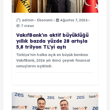
m
e
admin
Ekonomi
Ağustos 7, 2026
s
7 views
i
VakıfBank’ın aktif büyüklüğü
yıllık bazda yüzde 28 artışla
5,8 trilyon TL’yi aştı
Türkiye’nin halka açık en büyük bankası
VakıfBank, 2026 yılı ikinci çeyrek finansal
sonuçlarını açıkladı.