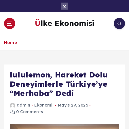
İ
ç
e
Ülke Ekonomisi
r
i
ğ
Home
e
a
t
l
a
lululemon, Hareket Dolu
Deneyimlerle Türkiye’ye
“Merhaba” Dedi
admin
Ekonomi
Mayıs 29, 2025
0 Comments