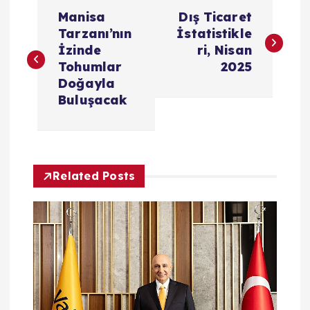
Y
Manisa
Dış Ticaret
a
Tarzanı’nın
İstatistikle
İzinde
ri, Nisan
z
Tohumlar
2025
Doğayla
ı
Buluşacak
g
e
Related Posts
z
i
n