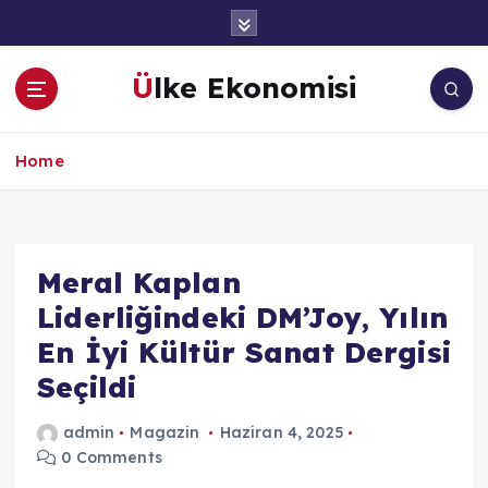
İ
ç
e
Ülke Ekonomisi
r
i
ğ
Home
e
a
t
l
a
Meral Kaplan
Liderliğindeki DM’Joy, Yılın
En İyi Kültür Sanat Dergisi
Seçildi
admin
Magazin
Haziran 4, 2025
0 Comments