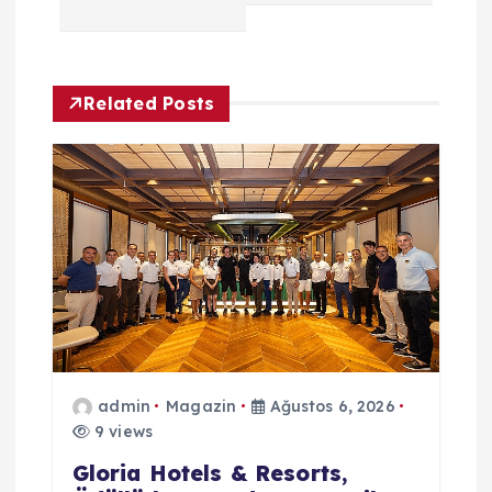
e
z
Related Posts
i
n
m
e
s
admin
Magazin
Ağustos 6, 2026
i
9 views
Gloria Hotels & Resorts,