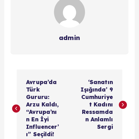
admin
Y
Avrupa’da
‘Sanatın
a
Türk
Işığında’ 9
Gururu:
Cumhuriye
z
Arzu Kaldı,
t Kadını
“Avrupa’nı
Ressamda
ı
n En İyi
n Anlamlı
Influencer’
Sergi
g
ı” Seçildi!