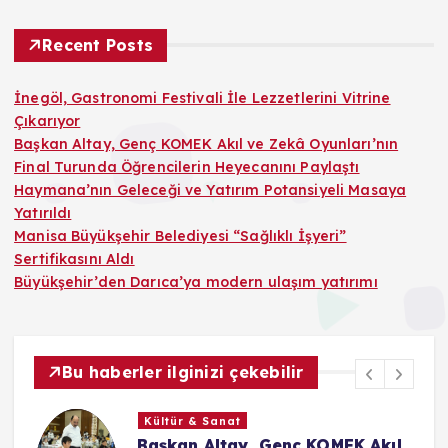
Recent Posts
İnegöl, Gastronomi Festivali İle Lezzetlerini Vitrine
Çıkarıyor
Başkan Altay, Genç KOMEK Akıl ve Zekâ Oyunları’nın
Final Turunda Öğrencilerin Heyecanını Paylaştı
Haymana’nın Geleceği ve Yatırım Potansiyeli Masaya
Yatırıldı
Manisa Büyükşehir Belediyesi “Sağlıklı İşyeri”
Sertifikasını Aldı
Büyükşehir’den Darıca’ya modern ulaşım yatırımı
Bu haberler ilginizi çekebilir
Kültür & Sanat
le
Başkan Altay, Genç KOMEK Akıl