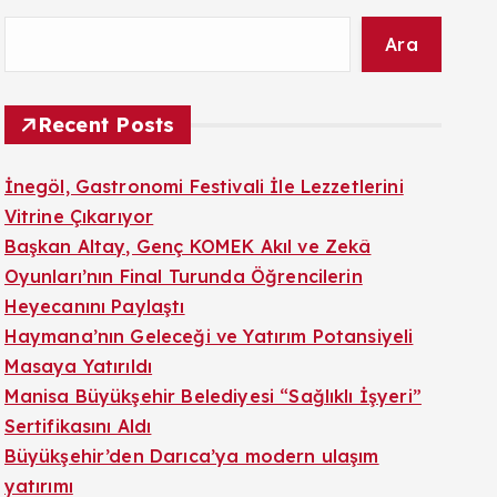
Ara
Recent Posts
İnegöl, Gastronomi Festivali İle Lezzetlerini
Vitrine Çıkarıyor
Başkan Altay, Genç KOMEK Akıl ve Zekâ
Oyunları’nın Final Turunda Öğrencilerin
Heyecanını Paylaştı
Haymana’nın Geleceği ve Yatırım Potansiyeli
Masaya Yatırıldı
Manisa Büyükşehir Belediyesi “Sağlıklı İşyeri”
Sertifikasını Aldı
Büyükşehir’den Darıca’ya modern ulaşım
yatırımı