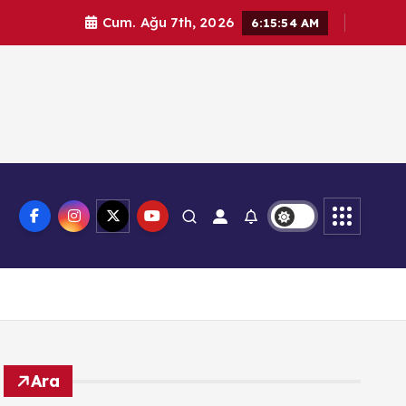
Cum. Ağu 7th, 2026
6:15:55 AM
knoloji
Ara