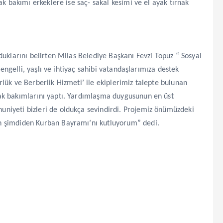
ak bakımı erkeklere ise saç- sakal kesimi ve el ayak tırnak
duklarını belirten Milas Belediye Başkanı Fevzi Topuz “ Sosyal
 engelli, yaşlı ve ihtiyaç sahibi vatandaşlarımıza destek
lük ve Berberlik Hizmeti’ ile ekiplerimiz talepte bulunan
ak bakımlarını yaptı. Yardımlaşma duygusunun en üst
niyeti bizleri de oldukça sevindirdi. Projemiz önümüzdeki
n şimdiden Kurban Bayramı’nı kutluyorum” dedi.