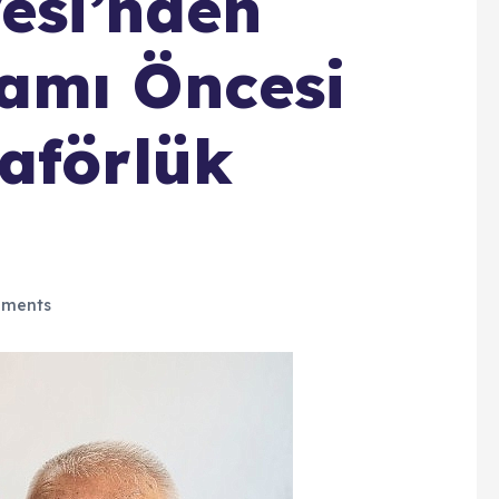
yesi’nden
amı Öncesi
aförlük
ments