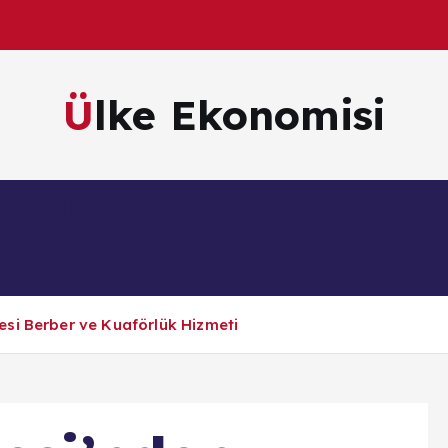
Ülke Ekonomisi
m
Kültür & Sanat
Magazin
Sağlık
Te
si Berber ve Kuaförlük Hizmeti