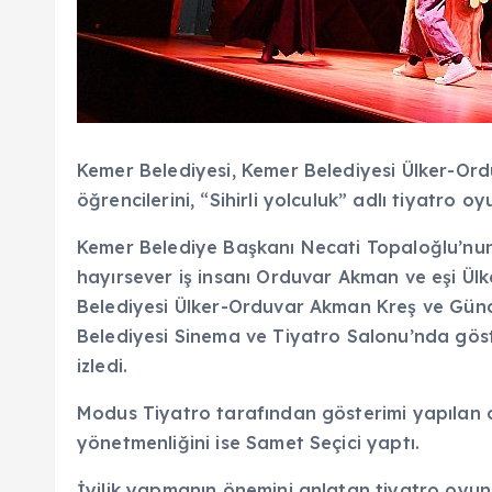
Kemer Belediyesi, Kemer Belediyesi Ülker-O
öğrencilerini, “Sihirli yolculuk” adlı tiyatro o
Kemer Belediye Başkanı Necati Topaloğlu’nun g
hayırsever iş insanı Orduvar Akman ve eşi Ül
Belediyesi Ülker-Orduvar Akman Kreş ve Günd
Belediyesi Sinema ve Tiyatro Salonu’nda göste
izledi.
Modus Tiyatro tarafından gösterimi yapılan o
yönetmenliğini ise Samet Seçici yaptı.
İyilik yapmanın önemini anlatan tiyatro oyu