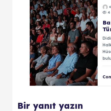
4 
Ba
Tü
Did
Hal
Hüse
bul
Con
Bir yanıt yazın