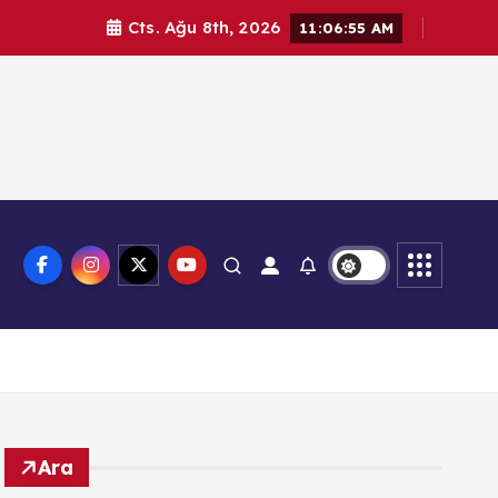
Cts. Ağu 8th, 2026
11:06:56 AM
knoloji
Ara