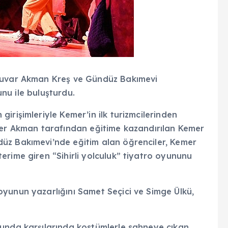
rduvar Akman Kreş ve Gündüz Bakımevi
yunu ile buluşturdu.
irişimleriyle Kemer’in ilk turizmcilerinden
ker Akman tarafından eğitime kazandırılan Kemer
üz Bakımevi’nde eğitim alan öğrenciler, Kemer
rime giren “Sihirli yolculuk” tiyatro oyununu
yunun yazarlığını Samet Seçici ve Simge Ülkü,
nunda karşılarında kostümlerle sahneye çıkan