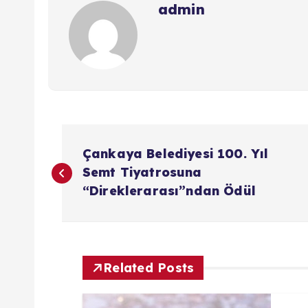
admin
Y
Çankaya Belediyesi 100. Yıl
a
Semt Tiyatrosuna
“Direklerarası”ndan Ödül
z
ı
Related Posts
g