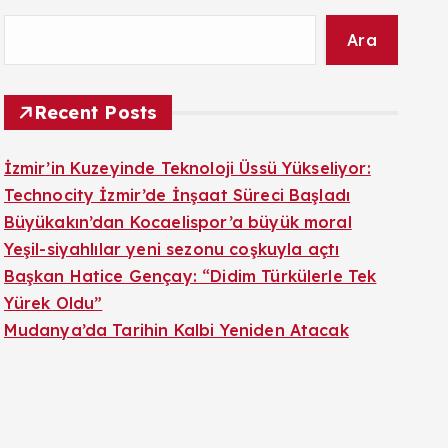
Ara
Recent Posts
İzmir’in Kuzeyinde Teknoloji Üssü Yükseliyor:
Technocity İzmir’de İnşaat Süreci Başladı
Büyükakın’dan Kocaelispor’a büyük moral
Yeşil-siyahlılar yeni sezonu coşkuyla açtı
Başkan Hatice Gençay: “Didim Türkülerle Tek
Yürek Oldu”
Mudanya’da Tarihin Kalbi Yeniden Atacak