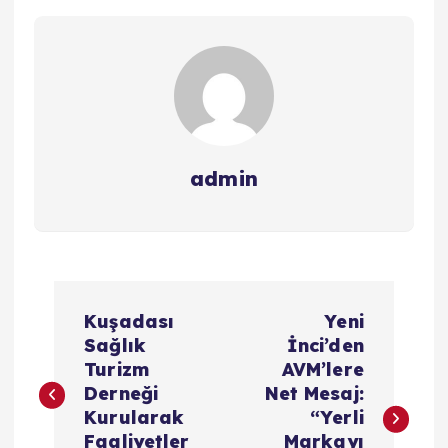
admin
Y
Kuşadası
Yeni
a
Sağlık
İnci’den
Turizm
AVM’lere
z
Derneği
Net Mesaj:
Kurularak
“Yerli
Faaliyetler
Markayı