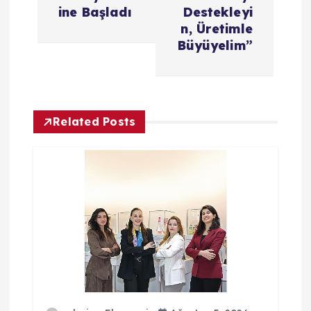
ı
ine Başladı
Destekleyi
g
n, Üretimle
Büyüyelim”
e
z
Related Posts
i
n
m
e
s
i