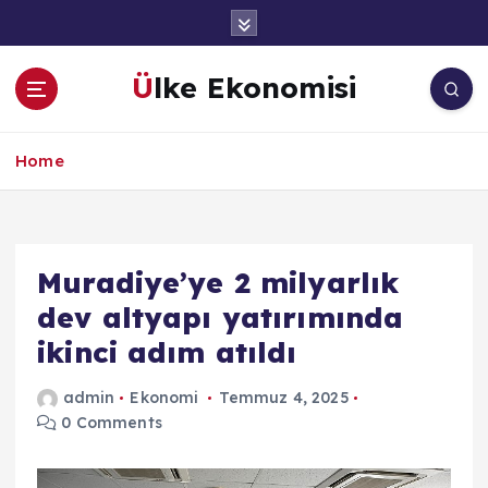
İ
ç
e
Ülke Ekonomisi
r
i
ğ
Home
e
a
t
l
a
Muradiye’ye 2 milyarlık
dev altyapı yatırımında
ikinci adım atıldı
admin
Ekonomi
Temmuz 4, 2025
0 Comments