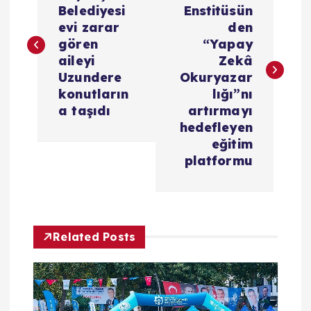
Belediyesi
Enstitüsün
z
evi zarar
den
gören
“Yapay
ı
aileyi
Zekâ
Uzundere
Okuryazar
g
konutların
lığı”nı
a taşıdı
artırmayı
e
hedefleyen
eğitim
z
platformu
i
n
Related Posts
m
e