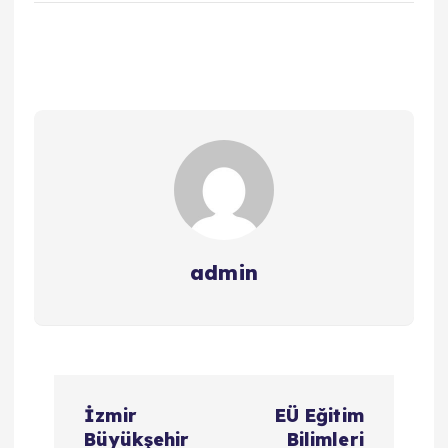
admin
Y
İzmir
EÜ Eğitim
a
Büyükşehir
Bilimleri