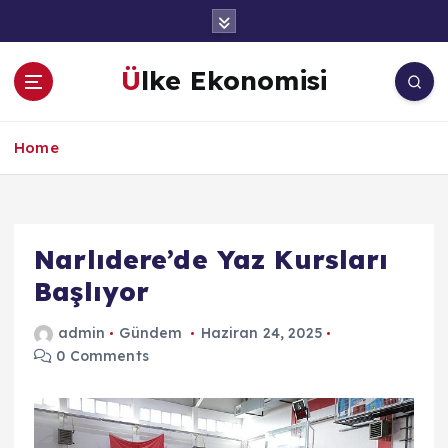
İ
ç
e
Ülke Ekonomisi
r
i
ğ
Home
e
a
t
l
a
Narlıdere’de Yaz Kursları
Başlıyor
admin
Gündem
Haziran 24, 2025
0 Comments