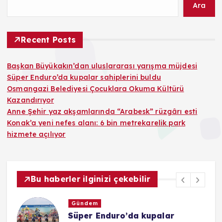
Ara
Recent Posts
Başkan Büyükakın’dan uluslararası yarışma müjdesi
Süper Enduro’da kupalar sahiplerini buldu
Osmangazi Belediyesi Çocuklara Okuma Kültürü
Kazandırıyor
Anne Şehir yaz akşamlarında “Arabesk” rüzgârı esti
Konak’a yeni nefes alanı: 6 bin metrekarelik park
hizmete açılıyor
Bu haberler ilginizi çekebilir
Gündem
Süper Enduro’da kupalar