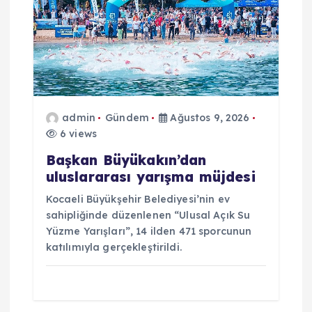
s
i
admin
Gündem
Ağustos 9, 2026
6 views
Başkan Büyükakın’dan
uluslararası yarışma müjdesi
Kocaeli Büyükşehir Belediyesi’nin ev
sahipliğinde düzenlenen “Ulusal Açık Su
Yüzme Yarışları”, 14 ilden 471 sporcunun
katılımıyla gerçekleştirildi.