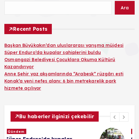
Ara
Recent Posts
Başkan Büyükakın’dan uluslararası yarışma müjdesi
Süper Enduro’da kupalar sahiplerini buldu
Osmangazi Belediyesi Çocuklara Okuma Kültürü
Kazandırıyor
Anne Şehir yaz akşamlarında “Arabesk” rüzgârı esti
Konak’a yeni nefes alanı: 6 bin metrekarelik park
hizmete açılıyor
Bu haberler ilginizi çekebilir
Kültür & Sanat