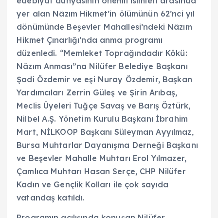
edebiyat dünyasının önemli isimleri arasında
yer alan Nâzım Hikmet’in ölümünün 62’nci yıl
dönümünde Beşevler Mahallesi’ndeki Nâzım
Hikmet Çınarlığı’nda anma programı
düzenledi. “Memleket Toprağındadır Kökü:
Nâzım Anması”na Nilüfer Belediye Başkanı
Şadi Özdemir ve eşi Nuray Özdemir, Başkan
Yardımcıları Zerrin Güleş ve Şirin Arıbaş,
Meclis Üyeleri Tuğçe Savaş ve Barış Öztürk,
Nilbel A.Ş. Yönetim Kurulu Başkanı İbrahim
Mart, NİLKOOP Başkanı Süleyman Ayyılmaz,
Bursa Muhtarlar Dayanışma Derneği Başkanı
ve Beşevler Mahalle Muhtarı Erol Yılmazer,
Çamlıca Muhtarı Hasan Serçe, CHP Nilüfer
Kadın ve Gençlik Kolları ile çok sayıda
vatandaş katıldı.
Programın açılışında konuşan Nilüfer