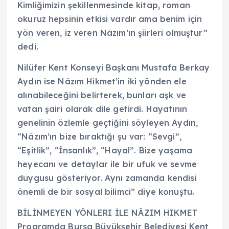
Kimliğimizin şekillenmesinde kitap, roman
okuruz hepsinin etkisi vardır ama benim için
yön veren, iz veren Nâzım’ın şiirleri olmuştur”
dedi.
Nilüfer Kent Konseyi Başkanı Mustafa Berkay
Aydın ise Nâzım Hikmet’in iki yönden ele
alınabileceğini belirterek, bunları aşk ve
vatan şairi olarak dile getirdi. Hayatının
genelinin özlemle geçtiğini söyleyen Aydın,
“Nâzım’ın bize bıraktığı şu var: “Sevgi”,
“Eşitlik”, “İnsanlık”, “Hayal”. Bize yaşama
heyecanı ve detaylar ile bir ufuk ve sevme
duygusu gösteriyor. Aynı zamanda kendisi
önemli de bir sosyal bilimci” diye konuştu.
BİLİNMEYEN YÖNLERI İLE NÂZIM HIKMET
Programda Bursa Büyükşehir Belediyesi Kent