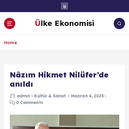
İ
ç
e
Ülke Ekonomisi
r
i
ğ
Home
e
a
t
l
a
Nâzım Hikmet Nilüfer’de
anıldı
admin
Kültür & Sanat
Haziran 4, 2025
0 Comments