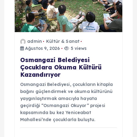
m
e
s
admin
Kültür & Sanat
i
Ağustos 9, 2026
5 views
Osmangazi Belediyesi
Çocuklara Okuma Kültürü
Kazandırıyor
Osmangazi Belediyesi, çocukların kitapla
bağını güçlendirmek ve okuma kültürünü
yaygınlaştırmak amacıyla hayata
geçirdiği “Osmangazi Okuyor” projesi
kapsamında bu kez Yeniceabat
Mahallesi’nde çocuklarla buluştu.