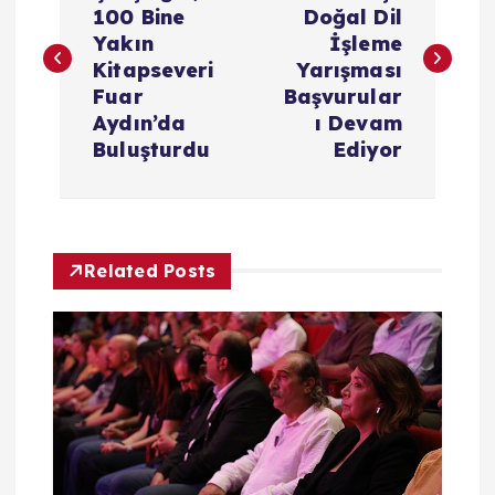
100 Bine
Doğal Dil
z
Yakın
İşleme
Kitapseveri
Yarışması
ı
Fuar
Başvurular
Aydın’da
ı Devam
g
Buluşturdu
Ediyor
e
z
Related Posts
i
n
m
e