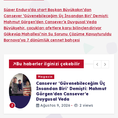
Süper Enduro’da start Başkan Büyükakın’dan
Cansever ‘Güvenebileceğim Üç İnsandan Biri’ Demişti:
Mahmut Görgen’den Cansever’e Duygusal Veda
Büyükşehir, çocukları afetlere karşı bilinçlendiriyor
Gökeyüp Mahallesi’nin Su Sorunu Çözüme Kavuşturuldu
Bornova’ya 7 dönümlük cennet bahçesi
Bu haberler ilginizi çekebilir
Magazin
Cansever ‘Güvenebileceğim Üç
İnsandan Biri’ Demişti: Mahmut
Görgen’den Cansever’e
Duygusal Veda
Ağustos 9, 2026
2 views
2