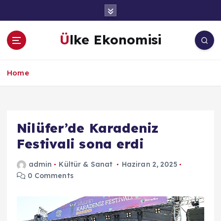
İ
ç
e
Ülke Ekonomisi
r
i
ğ
Home
e
a
t
l
a
Nilüfer’de Karadeniz
Festivali sona erdi
admin
Kültür & Sanat
Haziran 2, 2025
0 Comments