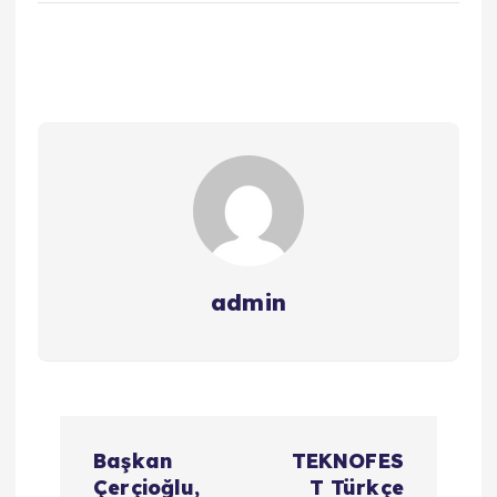
admin
Y
Başkan
TEKNOFES
a
Çerçioğlu,
T Türkçe