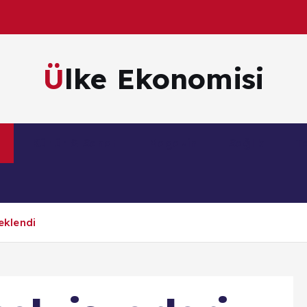
Ülke Ekonomisi
m
Kültür & Sanat
Magazin
Sağlık
Te
 eklendi