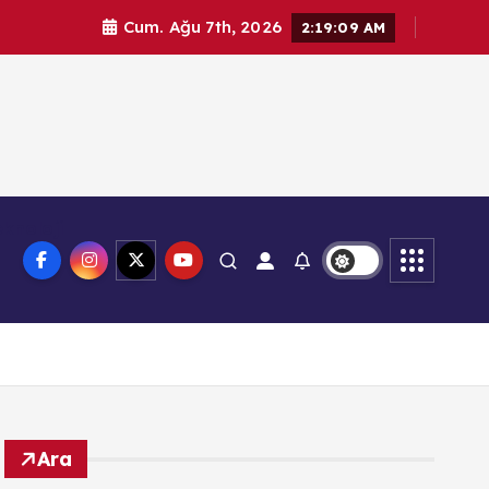
Cum. Ağu 7th, 2026
2:19:10 AM
knoloji
Ara