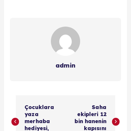
admin
Y
Çocuklara
Saha
a
yaza
ekipleri 12
merhaba
bin hanenin
z
hediyesi,
kapısını