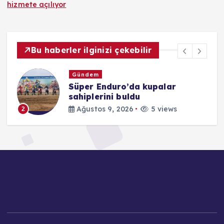
hizmete açılıyor
Bu haberler ilginizi çekebilir
Gündem
Süper Enduro’da kupalar
sahiplerini buldu
Ağustos 9, 2026
5 views
2