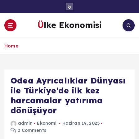
İ
ç
e
Ülke Ekonomisi
r
i
ğ
Home
e
a
t
l
a
Odea Ayrıcalıklar Dünyası
ile Türkiye’de ilk kez
harcamalar yatırıma
dönüşüyor
admin
Ekonomi
Haziran 19, 2025
0 Comments