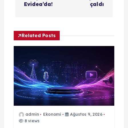
Evidea’da!
çaldı
ı
g
Related Posts
e
z
i
n
m
e
admin
Ekonomi
Ağustos 9, 2026
8 views
s