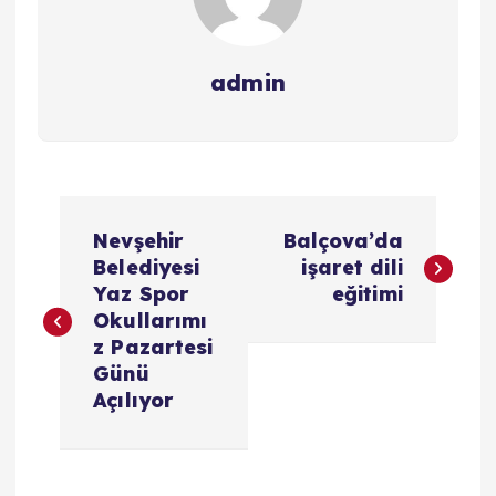
admin
Y
Nevşehir
Balçova’da
a
Belediyesi
işaret dili
Yaz Spor
eğitimi
z
Okullarımı
z Pazartesi
ı
Günü
Açılıyor
g
e