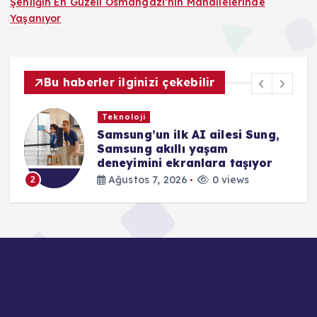
Şenliğin En Güzeli Osmangazi’nin Mahallelerinde
Yaşanıyor
Bu haberler ilginizi çekebilir
Teknoloji
Samsung’un ilk AI ailesi Sung,
Samsung akıllı yaşam
deneyimini ekranlara taşıyor
Ağustos 7, 2026
0 views
2