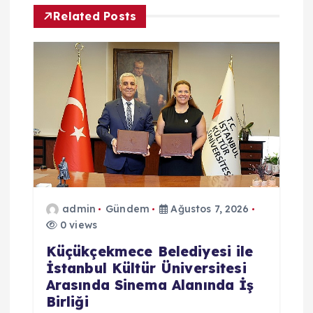
Related Posts
z
i
n
m
e
s
admin
Gündem
Ağustos 7, 2026
0 views
i
Küçükçekmece Belediyesi ile
İstanbul Kültür Üniversitesi
Arasında Sinema Alanında İş
Birliği