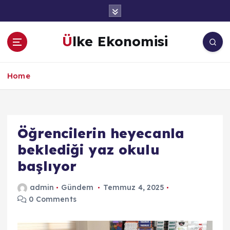
İ
ç
e
Ülke Ekonomisi
r
i
ğ
Home
e
a
t
l
a
Öğrencilerin heyecanla
beklediği yaz okulu
başlıyor
admin
Gündem
Temmuz 4, 2025
0 Comments