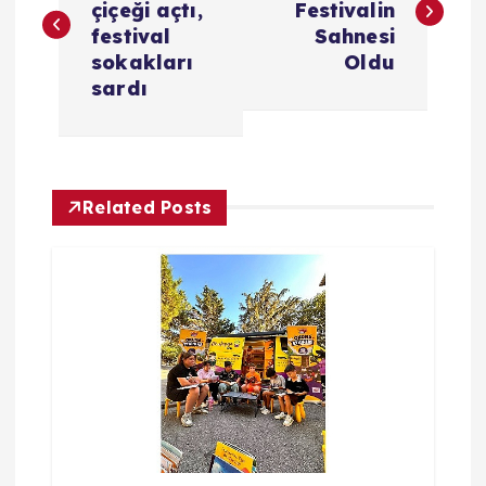
çiçeği açtı,
Festivalin
z
festival
Sahnesi
sokakları
Oldu
ı
sardı
g
e
Related Posts
z
i
n
m
e