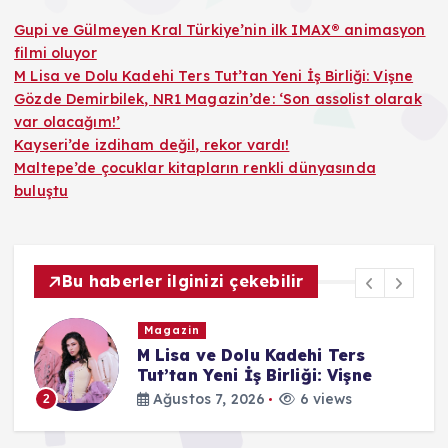
Gupi ve Gülmeyen Kral Türkiye’nin ilk IMAX® animasyon
filmi oluyor
M Lisa ve Dolu Kadehi Ters Tut’tan Yeni İş Birliği: Vişne
Gözde Demirbilek, NR1 Magazin’de: ‘Son assolist olarak
var olacağım!’
Kayseri’de izdiham değil, rekor vardı!
Maltepe’de çocuklar kitapların renkli dünyasında
buluştu
Bu haberler ilginizi çekebilir
Magazin
 Ters
Gözde Demirbilek, NR1
: Vişne
Magazin’de: ‘Son assolist
olarak var olacağım!’
iews
Ağustos 7, 2026
6 views
3