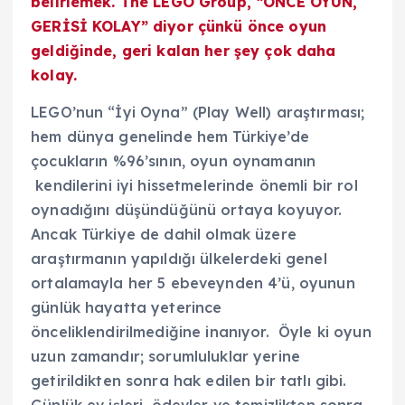
belirlemek. The LEGO Group, “ÖNCE OYUN,
GERİSİ KOLAY” diyor çünkü önce oyun
geldiğinde, geri kalan her şey çok daha
kolay.
LEGO’nun “İyi Oyna” (Play Well) araştırması;
hem dünya genelinde hem Türkiye’de
çocukların %96’sının, oyun oynamanın
kendilerini iyi hissetmelerinde önemli bir rol
oynadığını düşündüğünü ortaya koyuyor.
Ancak Türkiye de dahil olmak üzere
araştırmanın yapıldığı ülkelerdeki genel
ortalamayla her 5 ebeveynden 4’ü, oyunun
günlük hayatta yeterince
önceliklendirilmediğine inanıyor. Öyle ki oyun
uzun zamandır; sorumluluklar yerine
getirildikten sonra hak edilen bir tatlı gibi.
Günlük ev işleri, ödevler ve temizlikten sonra