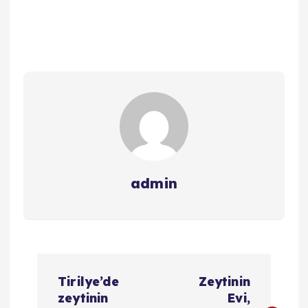
admin
Y
Tirilye’de
Zeytinin
a
zeytinin
Evi,