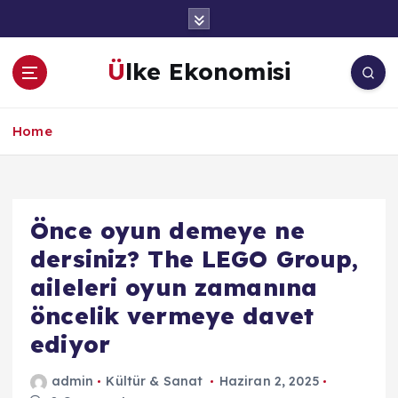
İ
ç
e
Ülke Ekonomisi
r
i
ğ
Home
e
a
t
l
a
Önce oyun demeye ne
dersiniz? The LEGO Group,
aileleri oyun zamanına
öncelik vermeye davet
ediyor
admin
Kültür & Sanat
Haziran 2, 2025