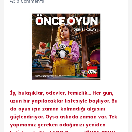
0 Comments
İş, bulaşıklar, ödevler, temizlik… Her gün,
uzun bir yapılacaklar listesiyle başlıyor. Bu
da oyun için zaman kalmadığı algısını
güçlendiriyor. Oysa aslında zaman var. Tek
yapmamız gereken odağımızı yeniden