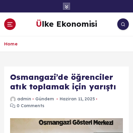
İ
ç
e
Ülke Ekonomisi
r
i
ğ
Home
e
a
t
l
a
Osmangazi’de öğrenciler
atık toplamak için yarıştı
admin
Gündem
Haziran 11, 2025
0 Comments