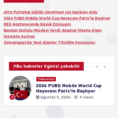
Altın Portakal ödüllü yönetmen jüri başkanı oldu
2026 PUBG Mobile World Cup Heyecanı Paris’te Başlıyor
DEÜ Hastanesinde Büyük Dönüşüm
Başkan Dutlulu Müjdeyi Verdi: Akpınar Mesire Alanı
Hizmete Açılıyor
Osmangazi’de Yeşil Alanlar Titizlikle Korunuyor
Bu haberler ilginizi çekebilir
Teknoloji
2026 PUBG Mobile World Cup
Heyecanı Paris’te Başlıyor
Ağustos 5, 2026
9 views
2