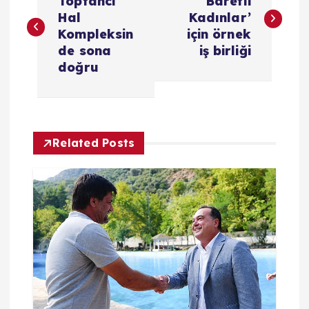
a
Toptancı
Baretli
Hal
Kadınlar’
z
Kompleksin
için örnek
de sona
iş birliği
ı
doğru
g
e
Related Posts
z
i
n
m