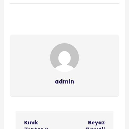
admin
Y
Kınık
Beyaz