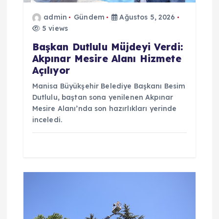
e
admin
Gündem
Ağustos 5, 2026
s
5 views
i
Başkan Dutlulu Müjdeyi Verdi:
Akpınar Mesire Alanı Hizmete
Açılıyor
Manisa Büyükşehir Belediye Başkanı Besim
Dutlulu, baştan sona yenilenen Akpınar
Mesire Alanı’nda son hazırlıkları yerinde
inceledi.