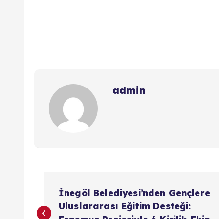
admin
Y
İnegöl Belediyesi’nden Gençlere
a
Uluslararası Eğitim Desteği: