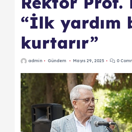
Rektör Prof. 
“İlk yardım b
kurtarır”
admin
Gündem
Mayıs 29, 2025
0 Com