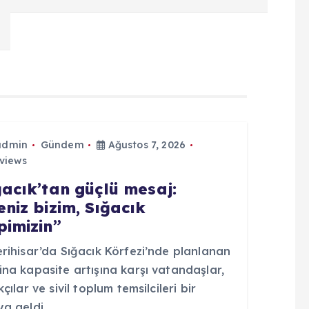
admin
Gündem
Ağustos 7, 2026
views
ğacık’tan güçlü mesaj:
eniz bizim, Sığacık
pimizin”
rihisar’da Sığacık Körfezi’nde planlanan
na kapasite artışına karşı vatandaşlar,
kçılar ve sivil toplum temsilcileri bir
a geldi.