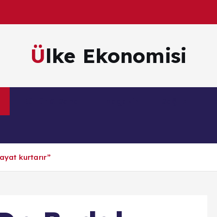
Ülke Ekonomisi
m
Kültür & Sanat
Magazin
Sağlık
Te
hayat kurtarır”