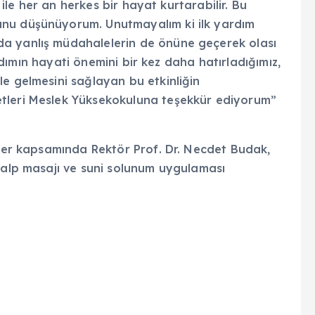
i ile her an herkes bir hayat kurtarabilir. Bu
unu düşünüyorum. Unutmayalım ki ilk yardım
a yanlış müdahalelerin de önüne geçerek olası
yardımın hayati önemini bir kez daha hatırladığımız,
e gelmesini sağlayan bu etkinliğin
tleri Meslek Yüksekokuluna teşekkür ediyorum”
kler kapsamında Rektör Prof. Dr. Necdet Budak,
 kalp masajı ve suni solunum uygulaması