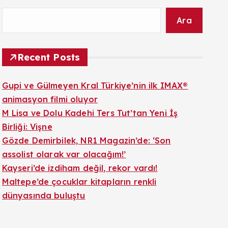
Ara
Recent Posts
Gupi ve Gülmeyen Kral Türkiye’nin ilk IMAX®
animasyon filmi oluyor
M Lisa ve Dolu Kadehi Ters Tut’tan Yeni İş
Birliği: Vişne
Gözde Demirbilek, NR1 Magazin’de: ‘Son
assolist olarak var olacağım!’
Kayseri’de izdiham değil, rekor vardı!
Maltepe’de çocuklar kitapların renkli
dünyasında buluştu