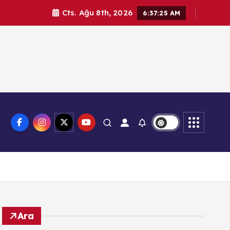
Cts. Ağu 8th, 2026
6:37:26 AM
knoloji
Ara