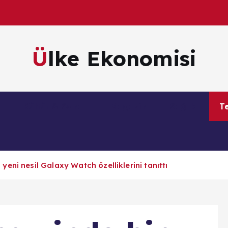
Ülke Ekonomisi
m
Kültür & Sanat
Magazin
Sağlık
Te
eni nesil Galaxy Watch özelliklerini tanıttı