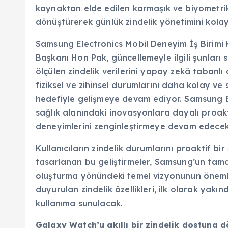
kaynaktan elde edilen karmaşık ve biyometrik v
dönüştürerek günlük zindelik yönetimini kolay
Samsung Electronics Mobil Deneyim İş Birimi Kı
Başkanı Hon Pak, güncellemeyle ilgili şunları
ölçülen zindelik verilerini yapay zekâ tabanlı a
fiziksel ve zihinsel durumlarını daha kolay ve
hedefiyle gelişmeye devam ediyor. Samsung Ele
sağlık alanındaki inovasyonlara dayalı proaktif
deneyimlerini zenginleştirmeye devam edecek
Kullanıcıların zindelik durumlarını proaktif b
tasarlanan bu geliştirmeler, Samsung’un tama
oluşturma yönündeki temel vizyonunun önemli
duyurulan zindelik özellikleri, ilk olarak ya
kullanıma sunulacak.
Galaxy Watch’u akıllı bir zindelik dostuna d