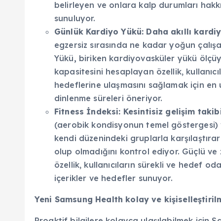
belirleyen ve onlara kalp durumları hakkı
sunuluyor.
Günlük Kardiyo Yükü: Daha akıllı kard
egzersiz sırasında ne kadar yoğun çalış
Yükü
,
biriken kardiyovasküler yükü ölç
kapasitesini hesaplayan özellik, kullanıc
hedeflerine ulaşmasını sağlamak için en 
dinlenme süreleri öneriyor.
Fitness İndeksi: Kesintisiz gelişim takib
(aerobik kondisyonun temel göstergesi) ve
kendi düzenindeki gruplarla karşılaştırar
olup olmadığını kontrol ediyor. Güçlü ve z
özellik, kullanıcıların sürekli ve hedef oda
içerikler ve hedefler sunuyor.
Yeni Samsung Health kolay ve kişiselleştiril
Proaktif bilgilere kolayca ulaşılabilmek için 