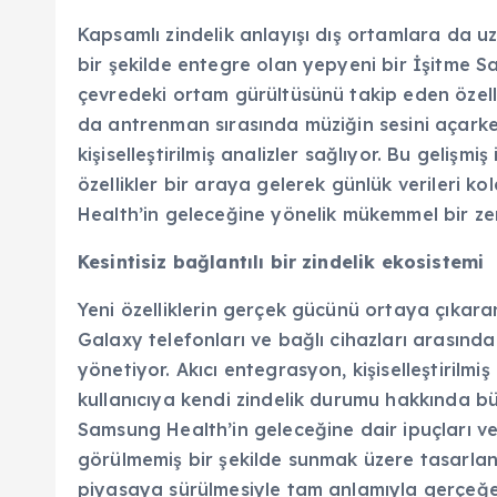
Kapsamlı zindelik anlayışı dış ortamlara da 
bir şekilde entegre olan yepyeni bir İşitme Sa
çevredeki ortam gürültüsünü takip eden özelli
da antrenman sırasında müziğin sesini açarke
kişiselleştirilmiş analizler sağlıyor. Bu gelişmi
özellikler bir araya gelerek günlük verileri 
Health’in geleceğine yönelik mükemmel bir zem
Kesintisiz bağlantılı bir zindelik ekosistemi
Yeni özelliklerin gerçek gücünü ortaya çıkara
Galaxy telefonları ve bağlı cihazları arasında il
yönetiyor. Akıcı entegrasyon, kişiselleştirilmi
kullanıcıya kendi zindelik durumu hakkında bü
Samsung Health’in geleceğine dair ipuçları ve
görülmemiş bir şekilde sunmak üzere tasarla
piyasaya sürülmesiyle tam anlamıyla gerçeğ