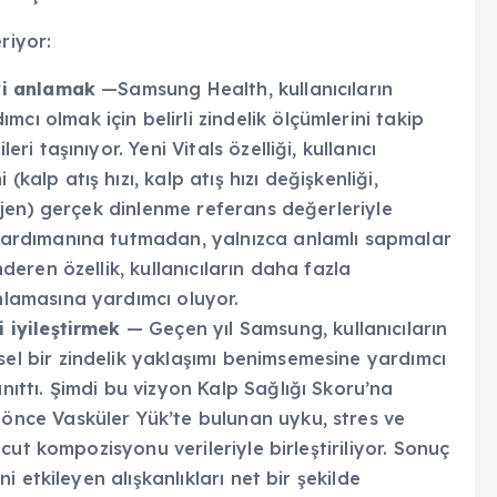
riyor:
iyi anlamak
—Samsung Health, kullanıcıların
ı olmak için belirli zindelik ölçümlerini takip
ri taşınıyor. Yeni Vitals özelliği, kullanıcı
kalp atış hızı, kalp atış hızı değişkenliği,
sijen) gerçek dinlenme referans değerleriyle
mbardımanına tutmadan, yalnızca anlamlı sapmalar
nderen özellik, kullanıcıların daha fazla
nlamasına yardımcı oluyor.
i iyileştirmek
— Geçen yıl Samsung, kullanıcıların
el bir zindelik yaklaşımı benimsemesine yardımcı
nıttı. Şimdi bu vizyon Kalp Sağlığı Skoru’na
 önce Vasküler Yük’te bulunan uyku, stres ve
vücut kompozisyonu verileriyle birleştiriliyor. Sonuç
ni etkileyen alışkanlıkları net bir şekilde