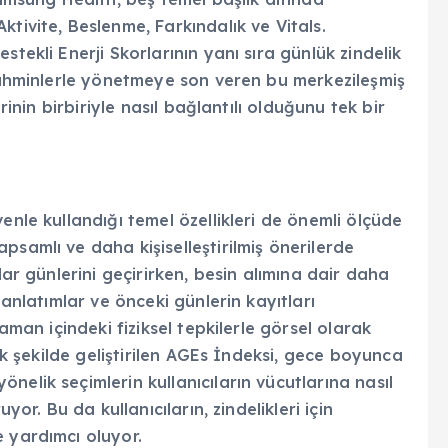
tivite, Beslenme, Farkındalık ve Vitals.
tekli Enerji Skorlarının yanı sıra günlük zindelik
 tahminlerle yönetmeye son veren bu merkezileşmiş
rinin birbiriyle nasıl bağlantılı olduğunu tek bir
enle kullandığı temel özellikleri de önemli ölçüde
psamlı ve daha kişiselleştirilmiş önerilerde
lar günlerini geçirirken, besin alımına dair daha
 anlatımlar ve önceki günlerin kayıtları
zaman içindeki fiziksel tepkilerle görsel olarak
cak şekilde geliştirilen AGEs İndeksi, gece boyunca
elik seçimlerin kullanıcıların vücutlarına nasıl
yor. Bu da kullanıcıların, zindelikleri için
 yardımcı oluyor.