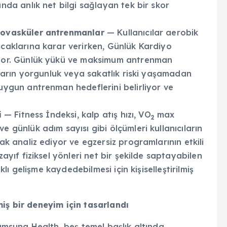
nda anlık net bilgi sağlayan tek bir skor
iyovasküler antrenmanlar
— Kullanıcılar aerobik
acaklarına karar verirken, Günlük Kardiyo
üyor. Günlük yükü ve maksimum antrenman
ıların yorgunluk veya sakatlık riski yaşamadan
uygun antrenman hedeflerini belirliyor ve
i
— Fitness İndeksi, kalp atış hızı, VO
max
2
 günlük adım sayısı gibi ölçümleri kullanıcıların
ak analiz ediyor ve egzersiz programlarının etkili
ayıf fiziksel yönleri net bir şekilde saptayabilen
klı gelişme kaydedebilmesi için kişiselleştirilmiş
miş bir deneyim için tasarlandı
Samsung Health, beş temel başlık altında