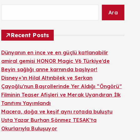
Ara
Recent Posts
Dünyanın en ince ve en güçlü katlanabilir
amiral gemisi HONOR Magic V6 Türkiye’de
Beyin sağlığı anne karnında başlıyor!
Disney+’ın Hilal Altınbilek ve Serkan
Çayoğlu’nun Başrollerinde Yer Aldığı “Öngörü”
Filminin Teaser Afişleri ve Merak Uyandıran İlk
Tanıtımı Yayımlandı
Macera, doğa ve keşif aynı rotada buluştu
Usta Yazar Burhan Sönmez TESAK’ta
Okurlarıyla Buluşuyor