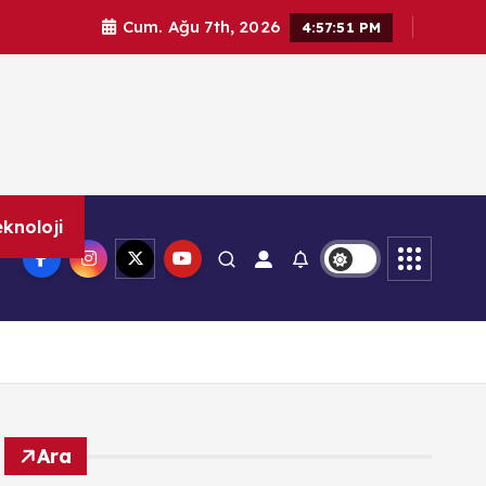
Cum. Ağu 7th, 2026
4:57:52 PM
knoloji
Ara