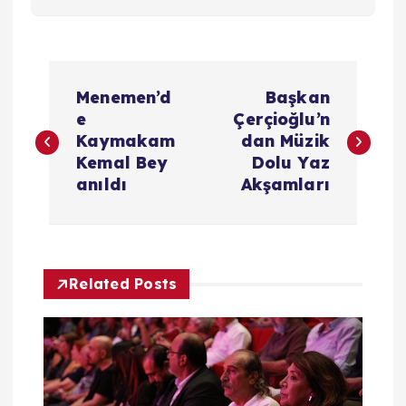
Y
Menemen’d
Başkan
a
e
Çerçioğlu’n
Kaymakam
dan Müzik
z
Kemal Bey
Dolu Yaz
anıldı
Akşamları
ı
g
Related Posts
e
z
i