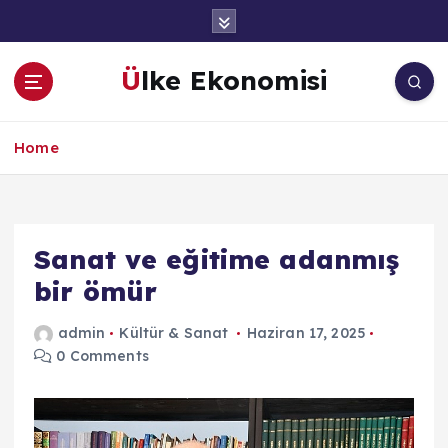
İ
ç
e
Ülke Ekonomisi
r
i
ğ
Home
e
a
t
l
a
Sanat ve eğitime adanmış
bir ömür
admin
Kültür & Sanat
Haziran 17, 2025
0 Comments