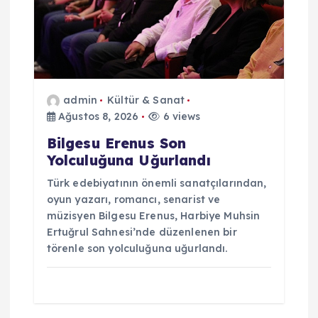
n
m
e
admin
Kültür & Sanat
Ağustos 8, 2026
6 views
s
Bilgesu Erenus Son
i
Yolculuğuna Uğurlandı
Türk edebiyatının önemli sanatçılarından,
oyun yazarı, romancı, senarist ve
müzisyen Bilgesu Erenus, Harbiye Muhsin
Ertuğrul Sahnesi’nde düzenlenen bir
törenle son yolculuğuna uğurlandı.