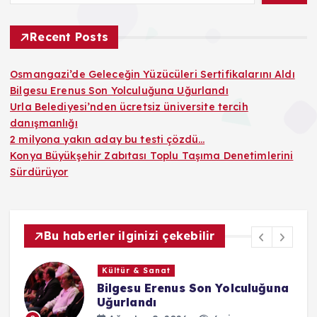
Recent Posts
Osmangazi’de Geleceğin Yüzücüleri Sertifikalarını Aldı
Bilgesu Erenus Son Yolculuğuna Uğurlandı
Urla Belediyesi’nden ücretsiz üniversite tercih
danışmanlığı
2 milyona yakın aday bu testi çözdü…
Konya Büyükşehir Zabıtası Toplu Taşıma Denetimlerini
Sürdürüyor
Bu haberler ilginizi çekebilir
Gündem
olculuğuna
Urla Belediyesi’nden ücret
üniversite tercih danışmanl