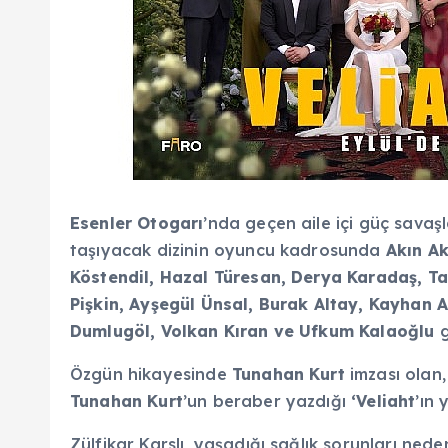
Esenler Otogarı
’nda geçen aile içi güç savaş
taşıyacak dizinin oyuncu kadrosunda
Akın Ak
Köstendil, Hazal Türesan, Derya Karadaş, Ta
Pişkin, Ayşegül Ünsal, Burak Altay, Kayhan A
Dumlugöl, Volkan Kıran ve Ufkum Kalaoğlu
g
Özgün hikayesinde
Tunahan Kurt
imzası olan
Tunahan Kurt
’un beraber yazdığı
‘Veliaht
’ın
Zülfikar Karslı, yaşadığı sağlık sorunları ned