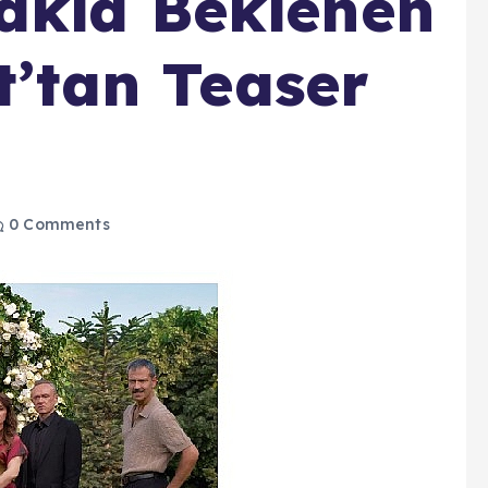
akla Beklenen
ht’tan Teaser
0 Comments