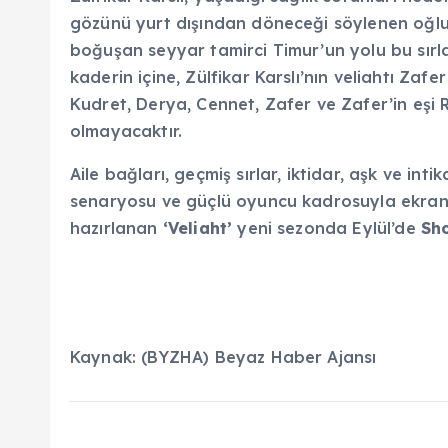
gözünü yurt dışından döneceği söylenen oğlu 
boğuşan seyyar tamirci Timur’un yolu bu sırlarl
kaderin içine, Zülfikar Karslı’nın veliahtı Zafe
Kudret, Derya, Cennet, Zafer ve Zafer’in eşi Re
olmayacaktır.
Aile bağları, geçmiş sırlar, iktidar, aşk ve int
senaryosu ve güçlü oyuncu kadrosuyla ekra
hazırlanan
‘Veliaht’
yeni sezonda Eylül’de
Sh
Kaynak: (BYZHA) Beyaz Haber Ajansı