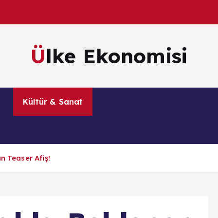
Ülke Ekonomisi
m
Kültür & Sanat
Magazin
Sağlık
Te
n Teaser Afiş!