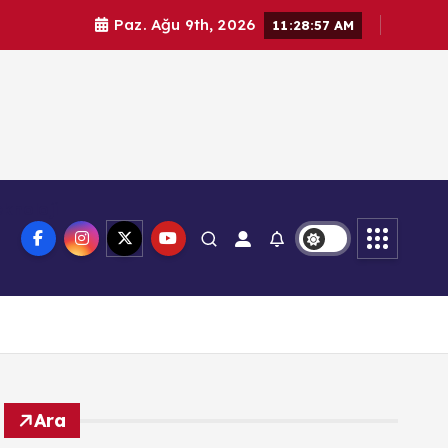
Paz. Ağu 9th, 2026
11:28:58 AM
knoloji
Ara