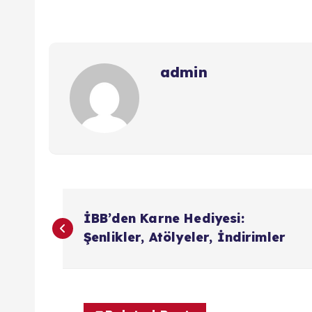
admin
Y
İBB’den Karne Hediyesi:
a
Şenlikler, Atölyeler, İndirimler
z