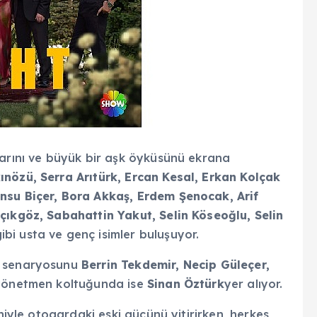
larını ve büyük bir aşk öyküsünü ekrana
ınözü, Serra Arıtürk, Ercan Kesal, Erkan Kolçak
nsu Biçer, Bora Akkaş, Erdem Şenocak, Arif
çıkgöz, Sabahattin Yakut, Selin Köseoğlu, Selin
ibi usta ve genç isimler buluşuyor.
, senaryosunu
Berrin Tekdemir, Necip Güleçer,
 yönetmen koltuğunda ise
Sinan Öztürk
yer alıyor.
eniyle otogardaki eski gücünü yitirirken, herkes