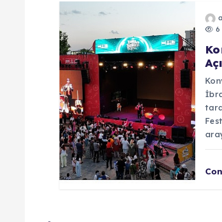
s
i
6 
Ko
Aç
Kon
İbra
tar
Fest
aray
Con