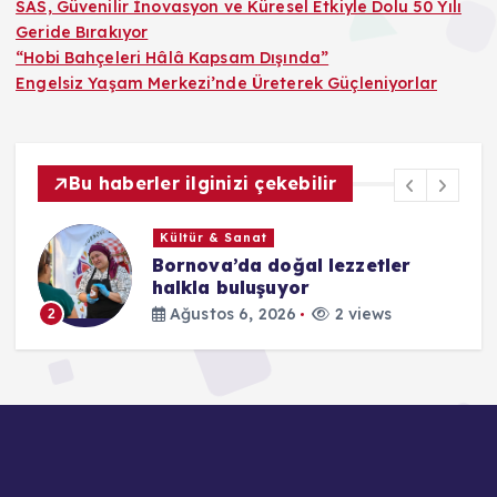
SAS, Güvenilir İnovasyon ve Küresel Etkiyle Dolu 50 Yılı
Geride Bırakıyor
“Hobi Bahçeleri Hâlâ Kapsam Dışında”
Engelsiz Yaşam Merkezi’nde Üreterek Güçleniyorlar
Bu haberler ilginizi çekebilir
Kültür & Sanat
i
Bornova’da doğal lezzetler
halkla buluşuyor
Ağustos 6, 2026
2 views
2