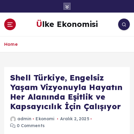
İ
ç
e
Ülke Ekonomisi
r
i
ğ
Home
e
a
t
l
a
Shell Türkiye, Engelsiz
Yaşam Vizyonuyla Hayatın
Her Alanında Eşitlik ve
Kapsayıcılık İçin Çalışıyor
admin
Ekonomi
Aralık 2, 2025
0 Comments