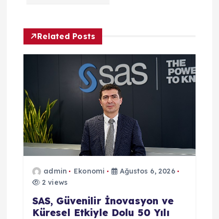
e
z
Related Posts
i
n
m
e
s
admin
Ekonomi
Ağustos 6, 2026
i
2 views
SAS, Güvenilir İnovasyon ve
Küresel Etkiyle Dolu 50 Yılı