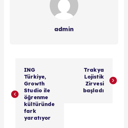
admin
Y
ING
Trakya
a
Türkiye,
Lojistik
Growth
Zirvesi
z
Studio ile
başladı
öğrenme
ı
kültüründe
fark
g
yaratıyor