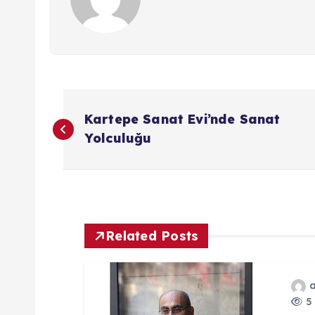
Y
Kartepe Sanat Evi’nde Sanat
a
Yolculuğu
z
ı
Related Posts
g
e
5 