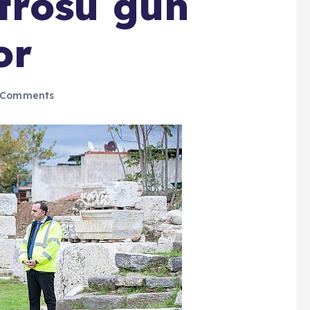
trosu gün
or
 Comments