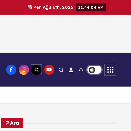
Per. Ağu 6th, 2026
12:44:05 AM
knoloji
Ara