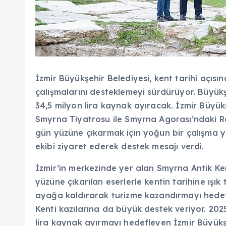
İzmir Büyükşehir Belediyesi, kent tarihi açıs
çalışmalarını desteklemeyi sürdürüyor. Büyükş
34,5 milyon lira kaynak ayıracak. İzmir Büyük
Smyrna Tiyatrosu ile Smyrna Agorası’ndak
gün yüzüne çıkarmak için yoğun bir çalışma yü
ekibi ziyaret ederek destek mesajı verdi.
İzmir’in merkezinde yer alan Smyrna Antik Ke
yüzüne çıkarılan eserlerle kentin tarihine ışık
ayağa kaldırarak turizme kazandırmayı hedef
Kenti kazılarına da büyük destek veriyor. 202
lira kaynak ayırmayı hedefleyen İzmir Büyükşeh