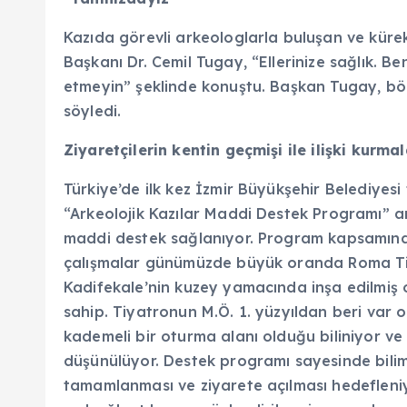
Kazıda görevli arkeologlarla buluşan ve kürek
Başkanı Dr. Cemil Tugay, “Ellerinize sağlık. B
etmeyin” şeklinde konuştu. Başkan Tugay, bölg
söyledi.
Ziyaretçilerin kentin geçmişi ile ilişki kurma
Türkiye’de ilk kez İzmir Büyükşehir Belediyes
“Arkeolojik Kazılar Maddi Destek Programı” ar
maddi destek sağlanıyor. Program kapsamında
çalışmalar günümüzde büyük oranda Roma Ti
Kadifekale’nin kuzey yamacında inşa edilmiş o
sahip. Tiyatronun M.Ö. 1. yüzyıldan beri var 
kademeli bir oturma alanı olduğu biliniyor ve 
düşünülüyor. Destek programı sayesinde bilimse
tamamlanması ve ziyarete açılması hedefleniyor