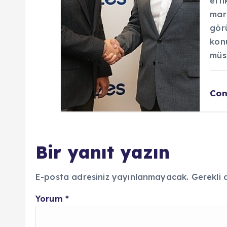
etti
mark
görü
konu
müsa
Con
Bir yanıt yazın
E-posta adresiniz yayınlanmayacak.
Gerekli 
Yorum
*