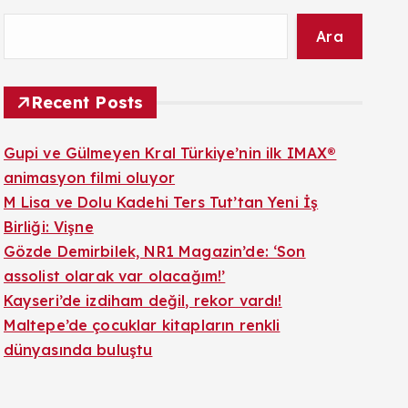
Ara
Recent Posts
Gupi ve Gülmeyen Kral Türkiye’nin ilk IMAX®
animasyon filmi oluyor
M Lisa ve Dolu Kadehi Ters Tut’tan Yeni İş
Birliği: Vişne
Gözde Demirbilek, NR1 Magazin’de: ‘Son
assolist olarak var olacağım!’
Kayseri’de izdiham değil, rekor vardı!
Maltepe’de çocuklar kitapların renkli
dünyasında buluştu