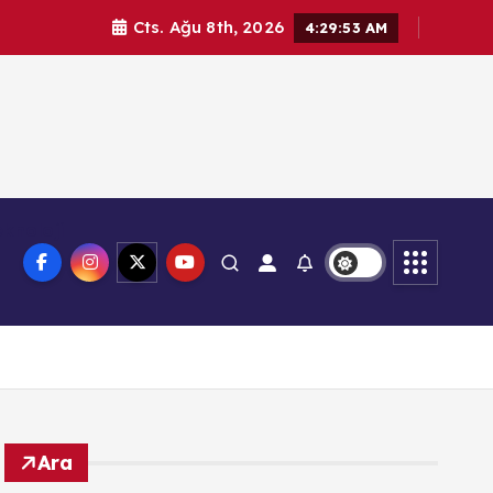
Cts. Ağu 8th, 2026
4:29:54 AM
knoloji
Ara