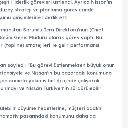
şitli liderlik görevleri üstlendi. Ayrıca Nissan’ın
 düzey strateji ve planlama görevlerinde
ü girişimlerine liderlik etti.
ormanstan Sorumlu İcra Direktörü’nün (Chief
Bölüm Genel Müdürü olarak görev yaptı. Bu
(topline) stratejileri ile gelir performansı
nları söyledi: “Bu görevi üstlenmekten büyük onur
otansiyele ve Nissan’ın bu pazardaki konumuna
şanlarımızla yakın iş birliği içinde çalışarak
unmayı ve Nissan Türkiye’nin sürdürülebilir
”
ülebilir büyüme hedeflerine, müşteri odaklı
 otomotiv pazarındaki konumunu daha da