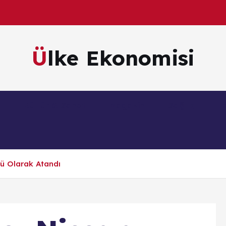
Ülke Ekonomisi
m
Kültür & Sanat
Magazin
Sağlık
Te
ü Olarak Atandı