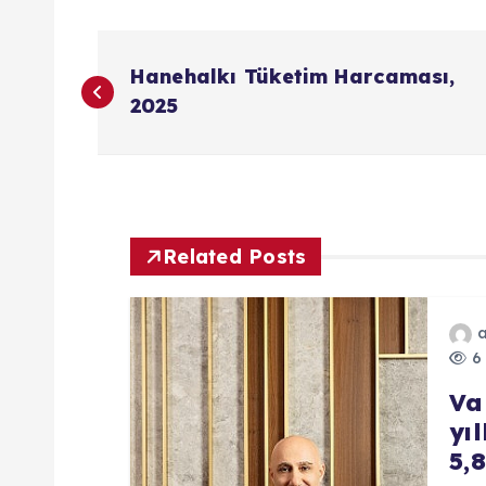
Y
Hanehalkı Tüketim Harcaması,
a
2025
z
ı
Related Posts
g
e
6 
Va
z
yı
5,8
i