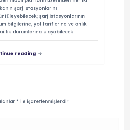
kleri mobil platform üzerinden her iki
anın şarj istasyonlarını
ntüleyebilecek; şarj istasyonlarının
m bilgilerine, yol tariflerine ve anlık
itlik durumlarına ulaşabilecek.
tinue reading
alanlar
*
ile işaretlenmişlerdir