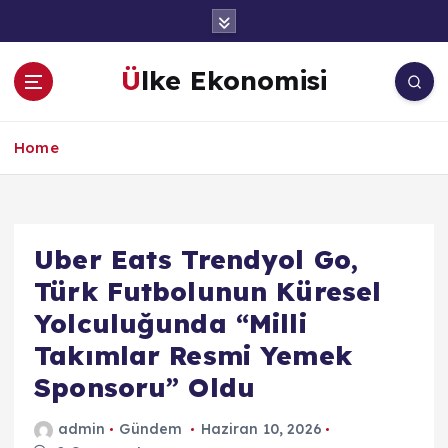
İ
ç
e
Ülke Ekonomisi
r
i
ğ
Home
e
a
t
l
a
Uber Eats Trendyol Go,
Türk Futbolunun Küresel
Yolculuğunda “Milli
Takımlar Resmi Yemek
Sponsoru” Oldu
admin
Gündem
Haziran 10, 2026