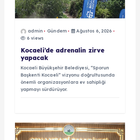
m
e
admin
Gündem
Ağustos 6, 2026
6 views
s
Kocaeli’de adrenalin zirve
i
yapacak
Kocaeli Büyükşehir Belediyesi, “Sporun
Başkenti Kocaeli” vizyonu doğrultusunda
önemli organizasyonlara ev sahipliği
yapmayı sürdürüyor.