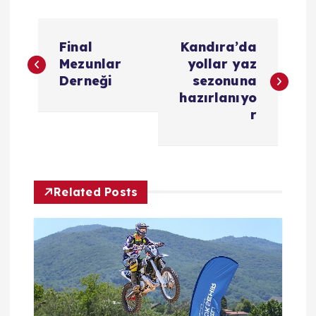
Y
Final
Kandıra’da
a
Mezunlar
yollar yaz
Derneği
sezonuna
z
hazırlanıyo
r
ı
g
Related Posts
e
z
i
n