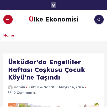
İ
ç
e
Ülke Ekonomisi
r
i
ğ
Home
e
a
t
l
a
Üsküdar’da Engelliler
Haftası Coşkusu Çocuk
Köyü’ne Taşındı
admin
Kültür & Sanat
Mayıs 14, 2026
0 Comments