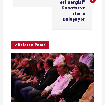
eri Sergisi”
ı
Sanatseve
rlerle
g
Buluşuyor
e
z
Related Posts
i
n
m
e
s