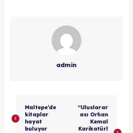
admin
Y
Maltepe’de
“Uluslarar
a
kitaplar
ası Orhan
hayat
Kemal
z
buluyor
Karikatürl