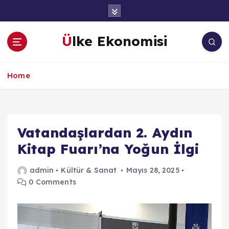
İ
ç
e
Ülke Ekonomisi
r
i
ğ
Home
e
a
t
l
a
Vatandaşlardan 2. Aydın
Kitap Fuarı’na Yoğun İlgi
admin
Kültür & Sanat
Mayıs 28, 2025
0 Comments