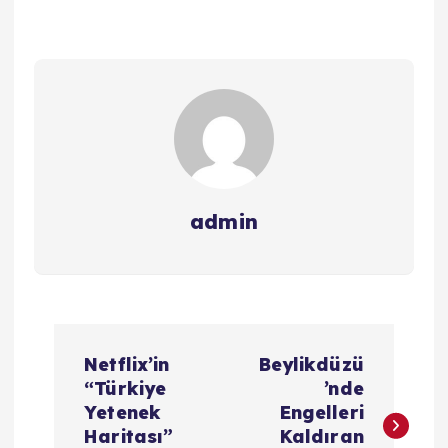
admin
Y
Netflix’in
Beylikdüzü
a
“Türkiye
’nde
Yetenek
Engelleri
z
Haritası”
Kaldıran