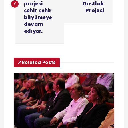
projesi
Dostluk
ı
şehir şehir
Projesi
büyümeye
g
devam
ediyor.
e
z
Related Posts
i
n
m
e
s