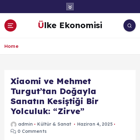
İ
ç
e
Ülke Ekonomisi
r
i
ğ
Home
e
a
t
l
a
Xiaomi ve Mehmet
Turgut’tan Doğayla
Sanatın Kesiştiği Bir
Yolculuk: “Zirve”
admin
Kültür & Sanat
Haziran 4, 2025
0 Comments