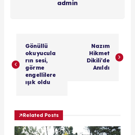
admin
Y
Gönüllü
Nazım
a
okuyucula
Hikmet
rın sesi,
Dikili’de
z
görme
Anıldı
engellilere
ı
ışık oldu
g
e
Related Posts
z