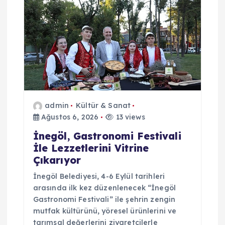
i
n
m
e
admin
Kültür & Sanat
s
Ağustos 6, 2026
13 views
i
İnegöl, Gastronomi Festivali
İle Lezzetlerini Vitrine
Çıkarıyor
İnegöl Belediyesi, 4-6 Eylül tarihleri
arasında ilk kez düzenlenecek “İnegöl
Gastronomi Festivali” ile şehrin zengin
mutfak kültürünü, yöresel ürünlerini ve
tarımsal değerlerini ziyaretçilerle