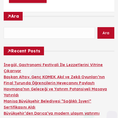
Ara
Ara
Recent Posts
İnegöl, Gastronomi Festivali İle Lezzetlerini Vitrine
Çıkarıyor
Başkan Altay, Genç KOMEK Akıl ve Zekâ Oyunları’nın
Final Turunda Öğrencilerin Heyecanını Paylaştı
Haymana’nın Geleceği ve Yatırım Potansiyeli Masaya
Yatırıldı
Manisa Büyükşehir Belediyesi “Sağlıklı İşyeri”
Sertifikasını Aldı
Büyükşehir’den Darıca’ya modern ulaşım yatırımı