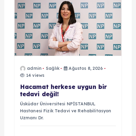
z
i
n
m
e
admin
Sağlık
Ağustos 8, 2026
14 views
s
Hacamat herkese uygun bir
i
tedavi değil!
Üsküdar Üniversitesi NPİSTANBUL
Hastanesi Fizik Tedavi ve Rehabilitasyon
Uzmanı Dr.