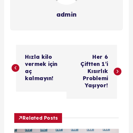
admin
Y
Hızla kilo
Her 6
a
vermek için
Çiftten 1’i
aç
Kısırlık
z
kalmayın!
Problemi
Yaşıyor!
ı
g
Related Posts
e