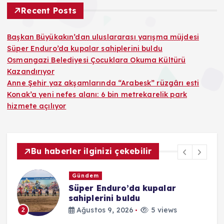
Recent Posts
Başkan Büyükakın’dan uluslararası yarışma müjdesi
Süper Enduro’da kupalar sahiplerini buldu
Osmangazi Belediyesi Çocuklara Okuma Kültürü
Kazandırıyor
Anne Şehir yaz akşamlarında “Arabesk” rüzgârı esti
Konak’a yeni nefes alanı: 6 bin metrekarelik park
hizmete açılıyor
Bu haberler ilginizi çekebilir
Gündem
Süper Enduro’da kupalar
sahiplerini buldu
Ağustos 9, 2026
5 views
2
3