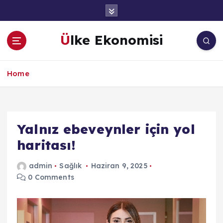
İ
ç
e
Ülke Ekonomisi
r
i
ğ
Home
e
a
t
l
a
Yalnız ebeveynler için yol
haritası!
admin
Sağlık
Haziran 9, 2025
0 Comments