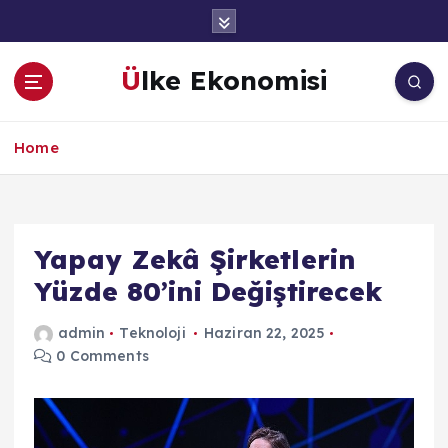
İ
ç
e
Ülke Ekonomisi
r
i
ğ
Home
e
a
t
l
a
Yapay Zekâ Şirketlerin
Yüzde 80’ini Değiştirecek
admin
Teknoloji
Haziran 22, 2025
0 Comments