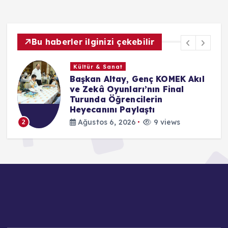
Bu haberler ilginizi çekebilir
Ekonomi
kıl
Haymana’nın Geleceği ve
Yatırım Potansiyeli Masaya
Yatırıldı
Ağustos 6, 2026
10 views
3