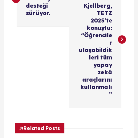
z
desteği
Kjellberg,
sürüyor.
TETZ
ı
2025’te
konuştu:
g
“Öğrencile
r
e
ulaşabildik
leri tüm
z
yapay
zekâ
i
araçlarını
kullanmalı
”
n
m
e
Related Posts