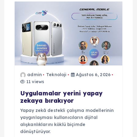
s
i
admin
Teknoloji
Ağustos 6, 2026
11 views
Uygulamalar yerini yapay
zekaya bırakıyor
Yapay zekâ destekli çalışma modellerinin
yaygınlaşması kullanıcıların dijital
alışkanlıklarını köklü biçimde
dönüştürüyor.