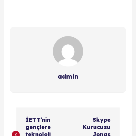
admin
Y
İETT’nin
Skype
a
gençlere
Kurucusu
teknoloji
Jonas