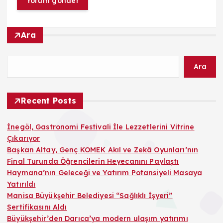
Ara
Ara
Recent Posts
İnegöl, Gastronomi Festivali İle Lezzetlerini Vitrine
Çıkarıyor
Başkan Altay, Genç KOMEK Akıl ve Zekâ Oyunları’nın
Final Turunda Öğrencilerin Heyecanını Paylaştı
Haymana’nın Geleceği ve Yatırım Potansiyeli Masaya
Yatırıldı
Manisa Büyükşehir Belediyesi “Sağlıklı İşyeri”
Sertifikasını Aldı
Büyükşehir’den Darıca’ya modern ulaşım yatırımı