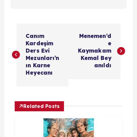
Y
Canım
Menemen’d
a
Kardeşim
e
Ders Evi
Kaymakam
z
Mezunları’n
Kemal Bey
ın Karne
anıldı
ı
Heyecanı
g
e
Related Posts
z
i