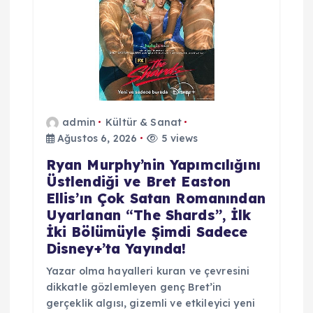
n
m
e
admin
Kültür & Sanat
s
Ağustos 6, 2026
5 views
i
Ryan Murphy’nin Yapımcılığını
Üstlendiği ve Bret Easton
Ellis’ın Çok Satan Romanından
Uyarlanan “The Shards”, İlk
İki Bölümüyle Şimdi Sadece
Disney+’ta Yayında!
Yazar olma hayalleri kuran ve çevresini
dikkatle gözlemleyen genç Bret’in
gerçeklik algısı, gizemli ve etkileyici yeni