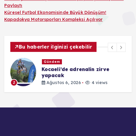
Paylaştı
Küresel Futbol Ekonomisinde Büyük Dönüşüm!
Kapadokya Motorsporları Kompleksi Açılıyor
Bu haberler ilginizi çekebilir
Gündem
Kocaeli’de adrenalin zirve
yapacak
Ağustos 6, 2026
4 views
2