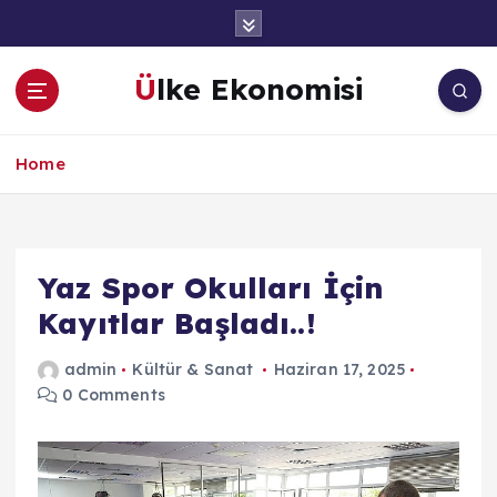
İ
ç
e
Ülke Ekonomisi
r
i
ğ
Home
e
a
t
l
a
Yaz Spor Okulları İçin
Kayıtlar Başladı..!
admin
Kültür & Sanat
Haziran 17, 2025
0 Comments