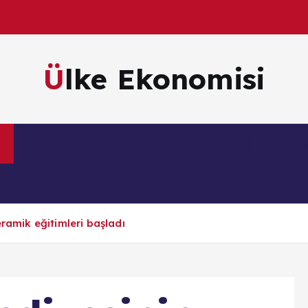
Ülke Ekonomisi
m
Kültür & Sanat
Magazin
Sağlık
Te
eramik eğitimleri başladı