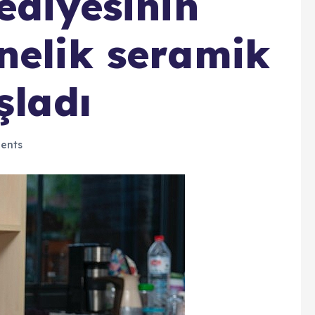
ediyesinin
nelik seramik
şladı
ents