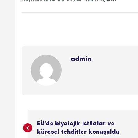
admin
Y
EÜ’de biyolojik istilalar ve
a
küresel tehditler konuşuldu