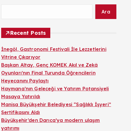
Ara
Recent Posts
İnegöl, Gastronomi Festivali İle Lezzetlerini
Vitrine Çıkarıyor
Başkan Altay, Genç KOMEK Akıl ve Zekâ
Oyunları’nın Final Turunda Öğrencilerin
Heyecanını Paylaştı
Haymana’nın Geleceği ve Yatırım Potansiyeli
Masaya Yatırıldı
Manisa Büyükşehir Belediyesi “Sağlıklı İşyeri”
Sertifikasını Aldı
Büyükşehir’den Darıca’ya modern ulaşım
yatırımı