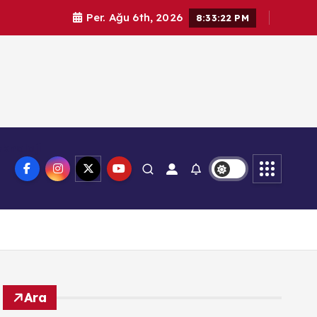
Per. Ağu 6th, 2026
8:33:23 PM
knoloji
Ara