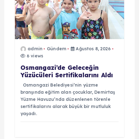
n
m
e
s
admin
Gündem
Ağustos 8, 2026
6 views
i
Osmangazi’de Geleceğin
Yüzücüleri Sertifikalarını Aldı
Osmangazi Belediyesi’nin yüzme
branşında eğitim alan çocuklar, Demirtaş
Yüzme Havuzu’nda düzenlenen törenle
sertifikalarını alarak büyük bir mutluluk
yaşadı.