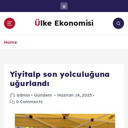
İ
ç
e
Ülke Ekonomisi
r
i
ğ
Home
e
a
t
l
a
Yiyitalp son yolculuğuna
uğurlandı
admin
Gündem
Haziran 14, 2025
0 Comments