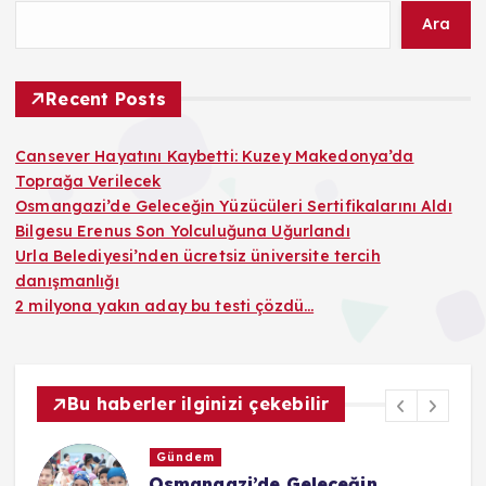
Ara
Recent Posts
Cansever Hayatını Kaybetti: Kuzey Makedonya’da
Toprağa Verilecek
Osmangazi’de Geleceğin Yüzücüleri Sertifikalarını Aldı
Bilgesu Erenus Son Yolculuğuna Uğurlandı
Urla Belediyesi’nden ücretsiz üniversite tercih
danışmanlığı
2 milyona yakın aday bu testi çözdü…
Bu haberler ilginizi çekebilir
Gündem
Osmangazi’de Geleceğin