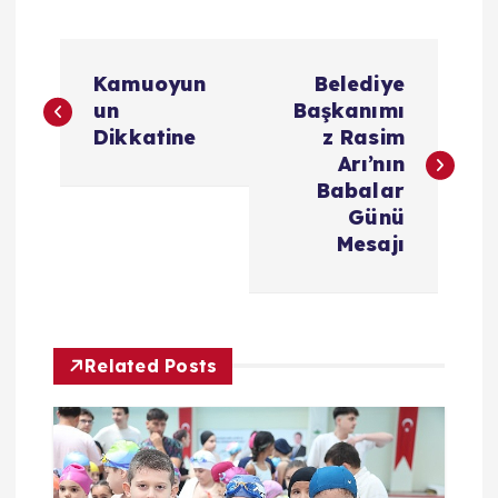
Y
Kamuoyun
Belediye
a
un
Başkanımı
Dikkatine
z Rasim
z
Arı’nın
Babalar
ı
Günü
Mesajı
g
e
Related Posts
z
i