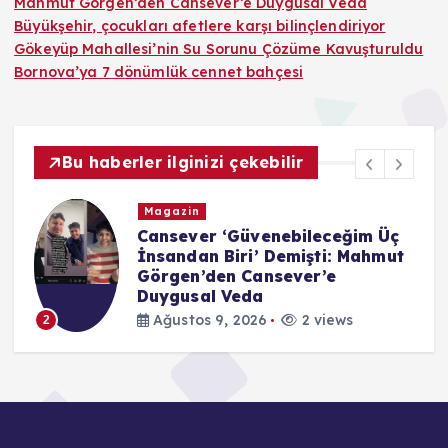
Mahmut Görgen’den Cansever’e Duygusal Veda
Büyükşehir, çocukları afetlere karşı bilinçlendiriyor
Gökeyüp Mahallesi’nin Su Sorunu Çözüme Kavuşturuldu
Bornova’ya 7 dönümlük cennet bahçesi
Bu haberler ilginizi çekebilir
Magazin
Cansever ‘Güvenebileceğim Üç
İnsandan Biri’ Demişti: Mahmut
Görgen’den Cansever’e
Duygusal Veda
Ağustos 9, 2026
2 views
2