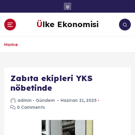
İ
ç
e
Ülke Ekonomisi
r
i
ğ
Home
e
a
t
l
a
Zabıta ekipleri YKS
nöbetinde
admin
Gündem
Haziran 21, 2025
0 Comments