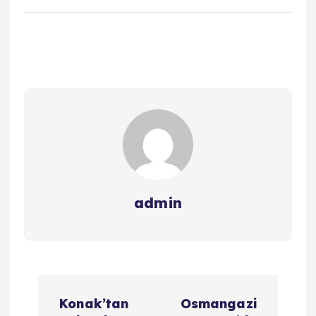
admin
Y
Konak’tan
Osmangazi