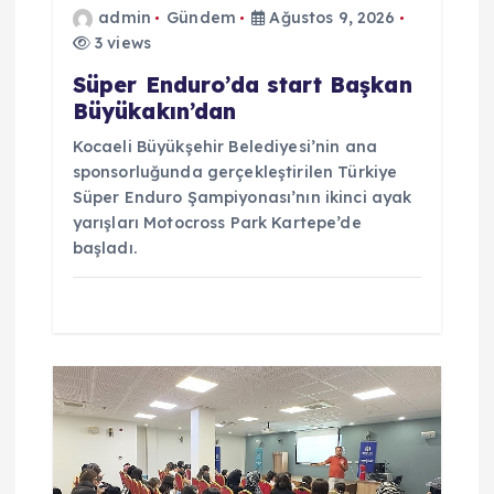
e
admin
Gündem
Ağustos 9, 2026
3 views
s
Süper Enduro’da start Başkan
i
Büyükakın’dan
Kocaeli Büyükşehir Belediyesi’nin ana
sponsorluğunda gerçekleştirilen Türkiye
Süper Enduro Şampiyonası’nın ikinci ayak
yarışları Motocross Park Kartepe’de
başladı.