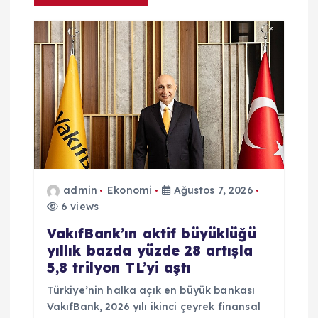
n
m
e
s
i
admin
Ekonomi
Ağustos 7, 2026
6 views
VakıfBank’ın aktif büyüklüğü
yıllık bazda yüzde 28 artışla
5,8 trilyon TL’yi aştı
Türkiye’nin halka açık en büyük bankası
VakıfBank, 2026 yılı ikinci çeyrek finansal