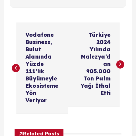
Y
Vodafone
Türkiye
a
Business,
2024
Bulut
Yılında
z
Alanında
Malezya’d
Yüzde
an
ı
111’lik
905.000
Büyümeyle
Ton Palm
g
Ekosisteme
Yağı İthal
Yön
Etti
e
Veriyor
z
i
Related Posts