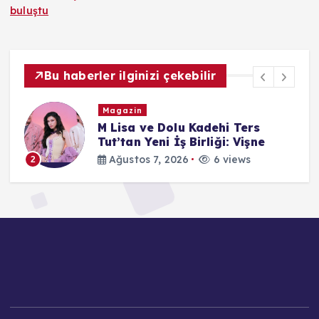
buluştu
Bu haberler ilginizi çekebilir
Magazin
M Lisa ve Dolu Kadehi Ters
on
Tut’tan Yeni İş Birliği: Vişne
Ağustos 7, 2026
6 views
2