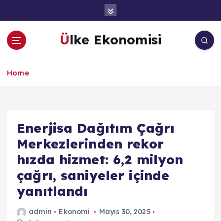
İ
ç
e
Ülke Ekonomisi
r
i
ğ
Home
e
a
t
l
a
Enerjisa Dağıtım Çağrı
Merkezlerinden rekor
hızda hizmet: 6,2 milyon
çağrı, saniyeler içinde
yanıtlandı
admin
Ekonomi
Mayıs 30, 2025