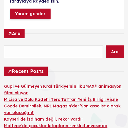
tarayıcıya kaydedilsin.
Ara
Ara
Recent Posts
Gupi ve Gülmeyen Kral Türkiye’nin ilk IMAX® animasyon
filmi oluyor
M Lisa ve Dolu Kadehi Ters Tut’tan Yeni İş Birliği: Vişne
Gözde Demirbilek, NR1 Magazin’de: ‘Son assolist olarak
var olacağım!’
Kayseri’de izdiham değil, rekor vardı!
Maltepe’de çocuklar kitapların renkli dünyasında