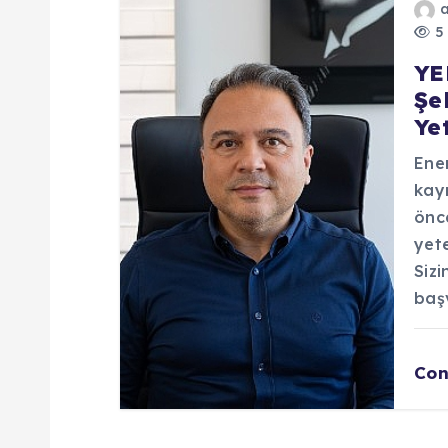
5 
YE
Şe
Ye
Ener
kayn
önc
yete
Siz
baş
Con