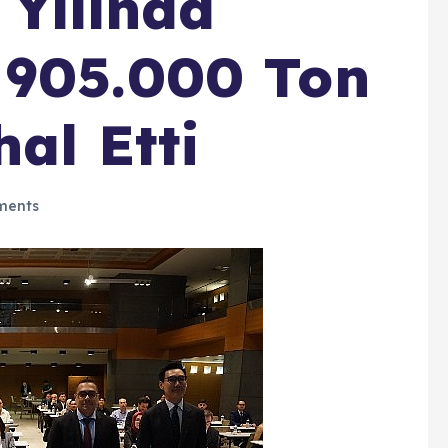
 Yılında
 905.000 Ton
al Etti
ments