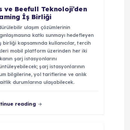
s ve Beefull Teknoloji’den
aming İş Birliği
ürülebilir ulaşım çözümlerinin
gınlaşmasına katkı sunmayı hedefleyen
ş birliği kapsamında kullanıcılar, tercih
kleri mobil platform üzerinden her iki
anın şarj istasyonlarını
ntüleyebilecek; şarj istasyonlarının
m bilgilerine, yol tariflerine ve anlık
itlik durumlarına ulaşabilecek.
tinue reading