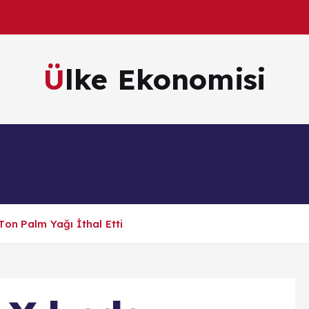
Ülke Ekonomisi
m
Kültür & Sanat
Magazin
Sağlık
Te
on Palm Yağı İthal Etti