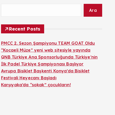
Ara
Recent Posts
PMCC 2. Sezon Şampiyonu TEAM GOAT Oldu
“Kocaeli Müze” yeni web sitesiyle yayında
QNB Türkiye Ana Sponsorluğunda Türkiye’nin
İlk Padel Türkiye Şampiyonası Başlıyor
Avrupa Bisiklet Başkenti Konya’da Bisiklet
Festivali Heyecanı Başladı
Karşıyaka’da “sokak” çocukların!