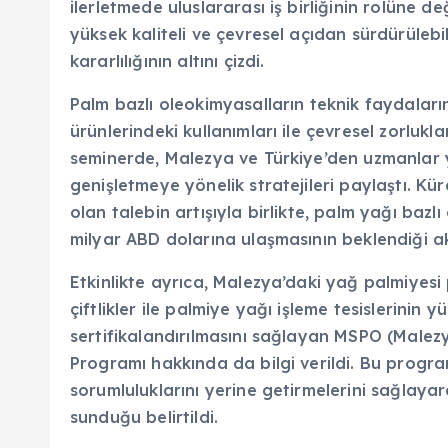
ilerletmede uluslararası iş birliğinin rolüne 
yüksek kaliteli ve çevresel açıdan sürdürüleb
kararlılığının altını çizdi.
Palm bazlı oleokimyasalların teknik faydaların
ürünlerindeki kullanımları ile çevresel zorlukl
seminerde, Malezya ve Türkiye’den uzmanlar yen
genişletmeye yönelik stratejileri paylaştı. Kü
olan talebin artışıyla birlikte, palm yağı bazl
milyar ABD dolarına ulaşmasının beklendiği ak
Etkinlikte ayrıca, Malezya’daki yağ palmiyesi
çiftlikler ile palmiye yağı işleme tesislerinin 
sertifikalandırılmasını sağlayan MSPO (Malezy
Programı hakkında da bilgi verildi. Bu program
sorumluluklarını yerine getirmelerini sağlayara
sunduğu belirtildi.