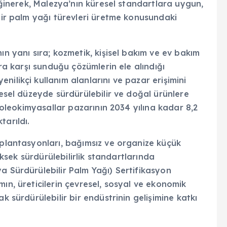
değinerek, Malezya’nın küresel standartlara uygun,
ilir palm yağı türevleri üretme konusundaki
ın yanı sıra; kozmetik, kişisel bakım ve ev bakım
ara karşı sunduğu çözümlerin ele alındığı
ilikçi kullanım alanlarını ve pazar erişimini
resel düzeyde sürdürülebilir ve doğal ürünlere
ı oleokimyasallar pazarının 2034 yılına kadar 8,2
tarıldı.
 plantasyonları, bağımsız ve organize küçük
yüksek sürdürülebilirlik standartlarında
a Sürdürülebilir Palm Yağı) Sertifikasyon
ın, üreticilerin çevresel, sosyal ve ekonomik
k sürdürülebilir bir endüstrinin gelişimine katkı