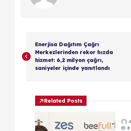
Y
Enerjisa Dağıtım Çağrı
a
Merkezlerinden rekor hızda
hizmet: 6,2 milyon çağrı,
z
saniyeler içinde yanıtlandı
ı
g
Related Posts
e
8 