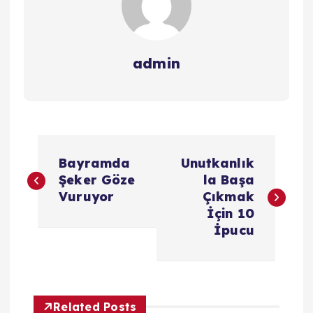
admin
Y
Bayramda
Unutkanlık
a
Şeker Göze
la Başa
Vuruyor
Çıkmak
z
İçin 10
İpucu
ı
g
Related Posts