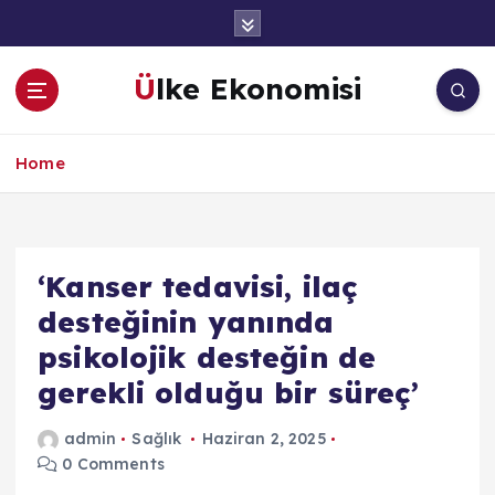
İ
ç
e
Ülke Ekonomisi
r
i
ğ
Home
e
a
t
l
a
‘Kanser tedavisi, ilaç
desteğinin yanında
psikolojik desteğin de
gerekli olduğu bir süreç’
admin
Sağlık
Haziran 2, 2025
0 Comments