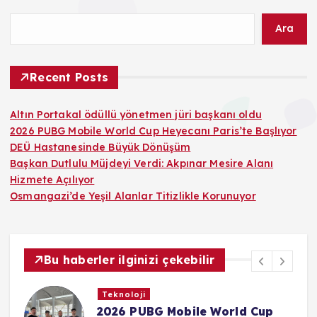
Ara
Recent Posts
Altın Portakal ödüllü yönetmen jüri başkanı oldu
2026 PUBG Mobile World Cup Heyecanı Paris’te Başlıyor
DEÜ Hastanesinde Büyük Dönüşüm
Başkan Dutlulu Müjdeyi Verdi: Akpınar Mesire Alanı
Hizmete Açılıyor
Osmangazi’de Yeşil Alanlar Titizlikle Korunuyor
Bu haberler ilginizi çekebilir
Sağlık
DEÜ Hastanesinde Büyük