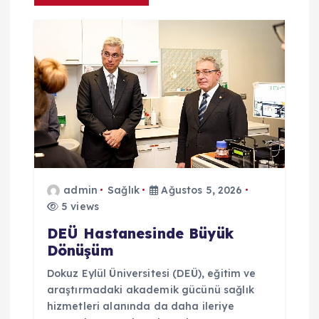
e
z
i
n
m
e
admin
Sağlık
Ağustos 5, 2026
5 views
s
DEÜ Hastanesinde Büyük
i
Dönüşüm
Dokuz Eylül Üniversitesi (DEÜ), eğitim ve
araştırmadaki akademik gücünü sağlık
hizmetleri alanında da daha ileriye