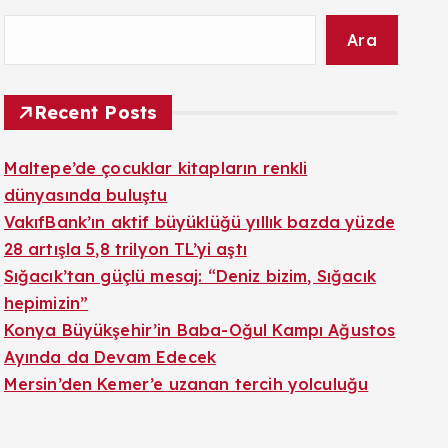
Ara
Recent Posts
Maltepe’de çocuklar kitapların renkli
dünyasında buluştu
VakıfBank’ın aktif büyüklüğü yıllık bazda yüzde
28 artışla 5,8 trilyon TL’yi aştı
Sığacık’tan güçlü mesaj: “Deniz bizim, Sığacık
hepimizin”
Konya Büyükşehir’in Baba-Oğul Kampı Ağustos
Ayında da Devam Edecek
Mersin’den Kemer’e uzanan tercih yolculuğu