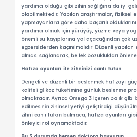
yardımcı olduğu gibi zihin sağlığına da iyi ge
olabilmektedir. Yapılan araştırmalar, fiziksel e
yapmayanlara göre daha başarılı olduklarını
yardımcı olmak için yürüyüş, yüzme veya yoga
önemli su kayıplarına yol açacağından çok uzun
egzersizlerden kaçınılmalıdır. Düzenli yapılan 
alması sağlanarak, bellek bozuklukları önlene
Hafıza oyunları ile zihninizi canlı tutun
Dengeli ve düzenli bir beslenmek hafızayı güçl
kaliteli glikoz tüketimine günlük beslenme pr
olmaktadır. Ayrıca Omega 3 içeren balık gibi 
edilmesinin zihinsel yetiyi geliştirdiği düşünül
zihni canlı tutan bulmaca, hafıza oyunları gibi
önleyici rol oynamaktadır.
Bu 5 durumda hemen doktora başvurun