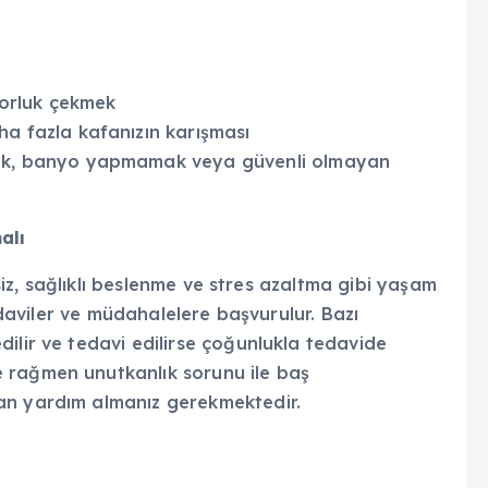
zorluk çekmek
a fazla kafanızın karışması
mek, banyo yapmamak veya güvenli olmayan
alı
rsiz, sağlıklı beslenme ve stres azaltma gibi yaşam
tedaviler ve müdahalelere başvurulur. Bazı
ilir ve tedavi edilirse çoğunlukla tedavide
 rağmen unutkanlık sorunu ile baş
an yardım almanız gerekmektedir.