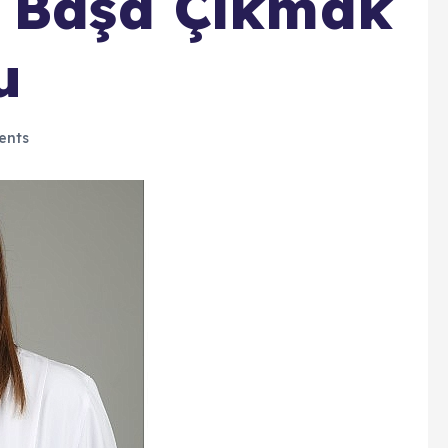
a Başa Çıkmak
u
ents