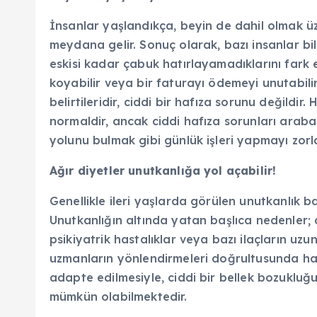
İnsanlar yaşlandıkça, beyin de dahil olmak ü
meydana gelir. Sonuç olarak, bazı insanlar bilg
eskisi kadar çabuk hatırlayamadıklarını fark e
koyabilir veya bir faturayı ödemeyi unutabilirl
belirtileridir, ciddi bir hafıza sorunu değildi
normaldir, ancak ciddi hafıza sorunları arab
yolunu bulmak gibi günlük işleri yapmayı zorlaş
Ağır diyetler unutkanlığa yol açabilir!
Genellikle ileri yaşlarda görülen unutkanlık 
Unutkanlığın altında yatan başlıca nedenler; ağ
psikiyatrik hastalıklar veya bazı ilaçların uzun
uzmanların yönlendirmeleri doğrultusunda haf
adapte edilmesiyle, ciddi bir bellek bozukluğ
mümkün olabilmektedir.