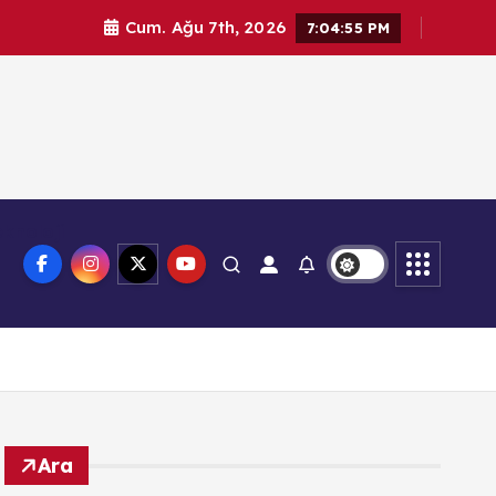
Cum. Ağu 7th, 2026
7:04:56 PM
knoloji
Ara