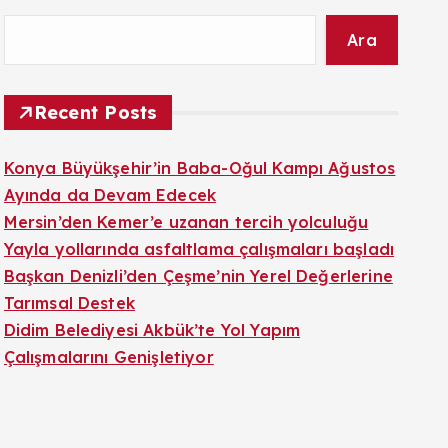
Ara
Recent Posts
Konya Büyükşehir’in Baba-Oğul Kampı Ağustos
Ayında da Devam Edecek
Mersin’den Kemer’e uzanan tercih yolculuğu
Yayla yollarında asfaltlama çalışmaları başladı
Başkan Denizli’den Çeşme’nin Yerel Değerlerine
Tarımsal Destek
Didim Belediyesi Akbük’te Yol Yapım
Çalışmalarını Genişletiyor