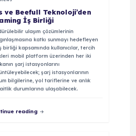
s ve Beefull Teknoloji’den
aming İş Birliği
ürülebilir ulaşım çözümlerinin
gınlaşmasına katkı sunmayı hedefleyen
ş birliği kapsamında kullanıcılar, tercih
kleri mobil platform üzerinden her iki
anın şarj istasyonlarını
ntüleyebilecek; şarj istasyonlarının
m bilgilerine, yol tariflerine ve anlık
itlik durumlarına ulaşabilecek.
tinue reading