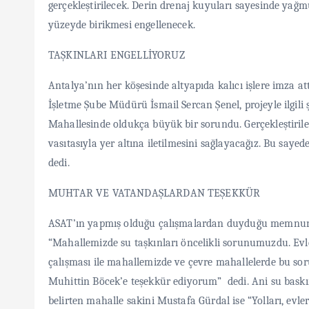
gerçekleştirilecek. Derin drenaj kuyuları sayesinde yağm
yüzeyde birikmesi engellenecek.
TAŞKINLARI ENGELLİYORUZ
Antalya’nın her köşesinde altyapıda kalıcı işlere imza 
İşletme Şube Müdürü İsmail Sercan Şenel, projeyle ilgili
Mahallesinde oldukça büyük bir sorundu. Gerçekleştirilen
vasıtasıyla yer altına iletilmesini sağlayacağız. Bu sayed
dedi.
MUHTAR VE VATANDAŞLARDAN TEŞEKKÜR
ASAT’ın yapmış olduğu çalışmalardan duyduğu memnuniye
“Mahallemizde su taşkınları öncelikli sorunumuzdu. Evle
çalışması ile mahallemizde ve çevre mahallelerde bu so
Muhittin Böcek’e teşekkür ediyorum” dedi. Ani su bask
belirten mahalle sakini Mustafa Gürdal ise “Yolları, evler