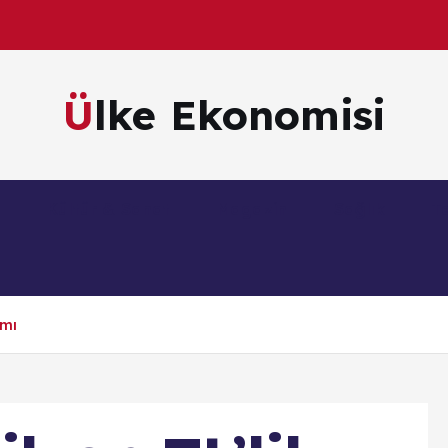
Ülke Ekonomisi
m
Kültür & Sanat
Magazin
Sağlık
Te
ımı