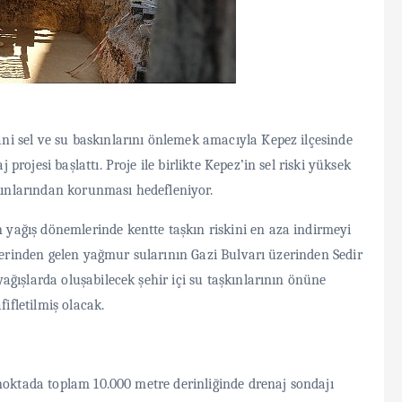
i sel ve su baskınlarını önlemek amacıyla Kepez ilçesinde
ojesi başlattı. Proje ile birlikte Kepez’in sel riski yüksek
şkınlarından korunması hedefleniyor.
ağış dönemlerinde kentte taşkın riskini en aza indirmeyi
elerinden gelen yağmur sularının Gazi Bulvarı üzerinden Sedir
ğışlarda oluşabilecek şehir içi su taşkınlarının önüne
fifletilmiş olacak.
 noktada toplam 10.000 metre derinliğinde drenaj sondajı