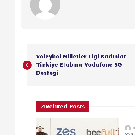
Y
Voleybol Milletler Ligi Kadınlar
a
Türkiye Etabına Vodafone 5G
Desteği
z
ı
Related Posts
g
8 