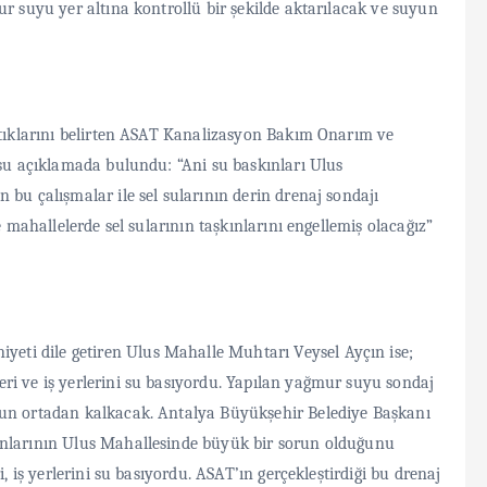
ur suyu yer altına kontrollü bir şekilde aktarılacak ve suyun
attıklarını belirten ASAT Kanalizasyon Bakım Onarım ve
 şu açıklamada bulundu: “Ani su baskınları Ulus
 bu çalışmalar ile sel sularının derin drenaj sondajı
e mahallelerde sel sularının taşkınlarını engellemiş olacağız”
ti dile getiren Ulus Mahalle Muhtarı Veysel Ayçın ise;
ri ve iş yerlerini su basıyordu. Yapılan yağmur suyu sondaj
run ortadan kalkacak. Antalya Büyükşehir Belediye Başkanı
ınlarının Ulus Mahallesinde büyük bir sorun olduğunu
i, iş yerlerini su basıyordu. ASAT’ın gerçekleştirdiği bu drenaj