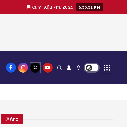
Cum. Ağu 7th, 2026
6:33:53 PM
knoloji
Ara