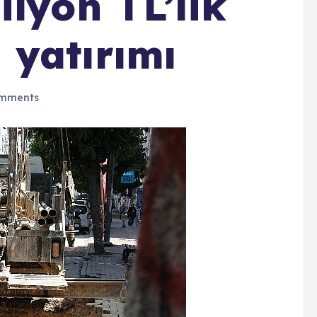
lyon TL’lik
yatırımı
mments