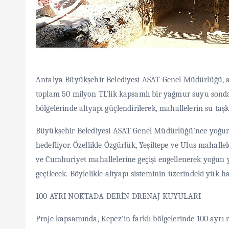
Antalya Büyükşehir Belediyesi ASAT Genel Müdürlüğü, an
toplam 50 milyon TL’lik kapsamlı bir yağmur suyu sondaj pr
bölgelerinde altyapı güçlendirilerek, mahallelerin su ta
Büyükşehir Belediyesi ASAT Genel Müdürlüğü’nce yoğun y
hedefliyor. Özellikle Özgürlük, Yeşiltepe ve Ulus mahall
ve Cumhuriyet mahallelerine geçişi engellenerek yoğun ya
geçilecek. Böylelikle altyapı sisteminin üzerindeki yük ha
100 AYRI NOKTADA DERİN DRENAJ KUYULARI
Proje kapsamında, Kepez’in farklı bölgelerinde 100 ayrı