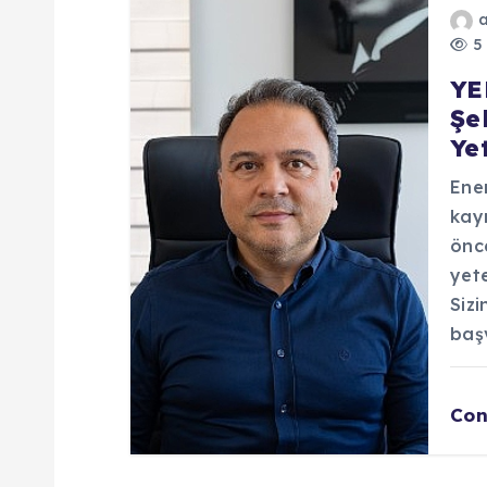
5 
YE
Şe
Ye
Ener
kayn
önc
yete
Siz
baş
Con