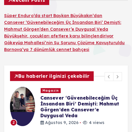
Recent Posts
Süper Enduro’da start Başkan Büyükakın’dan
Cansever ‘Güvenebileceğim Üç İnsandan Biri’ Demişti:
Mahmut Görgen’den Cansever’e Duygusal Veda
Büyükşehir, çocukları afetlere karşı bilinçlendiriyor
Gökeyüp Mahallesi’nin Su Sorunu Çözüme Kavuşturuldu
Bornova’ya 7 dönümlük cennet bahçesi
Bu haberler ilginizi çekebilir
Magazin
Cansever ‘Güvenebileceğim Üç
İnsandan Biri’ Demişti: Mahmut
Görgen’den Cansever’e
Duygusal Veda
Ağustos 9, 2026
4 views
2