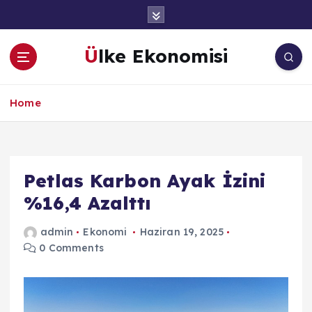
İ
ç
e
Ülke Ekonomisi
r
i
ğ
Home
e
a
t
l
a
Petlas Karbon Ayak İzini
%16,4 Azalttı
admin
Ekonomi
Haziran 19, 2025
0 Comments