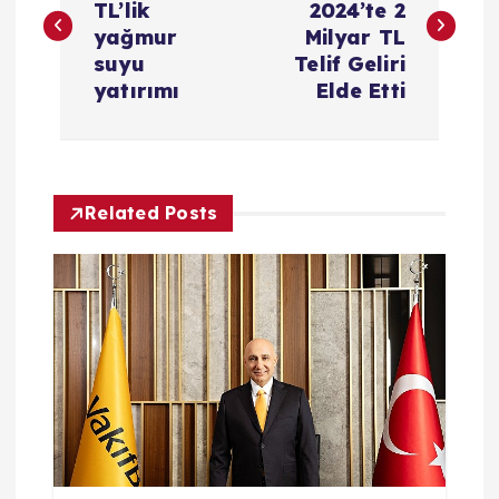
TL’lik
2024’te 2
z
yağmur
Milyar TL
suyu
Telif Geliri
ı
yatırımı
Elde Etti
g
e
Related Posts
z
i
n
m
e