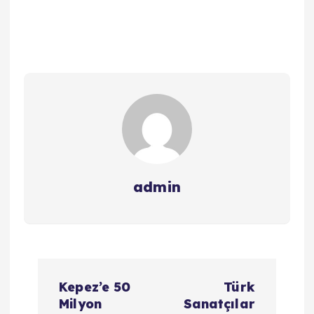
admin
Y
Kepez’e 50
Türk
a
Milyon
Sanatçılar