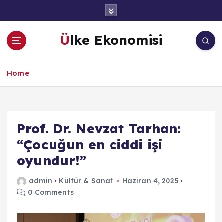
İ
ç
e
Ülke Ekonomisi
r
i
ğ
Home
e
a
t
l
a
Prof. Dr. Nevzat Tarhan:
“Çocuğun en ciddi işi
oyundur!”
admin
Kültür & Sanat
Haziran 4, 2025
0 Comments