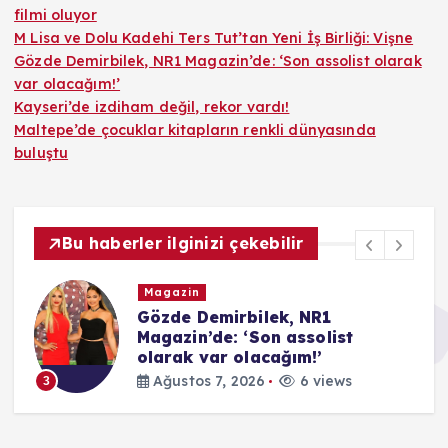
filmi oluyor
M Lisa ve Dolu Kadehi Ters Tut’tan Yeni İş Birliği: Vişne
Gözde Demirbilek, NR1 Magazin’de: ‘Son assolist olarak
var olacağım!’
Kayseri’de izdiham değil, rekor vardı!
Maltepe’de çocuklar kitapların renkli dünyasında
buluştu
Bu haberler ilginizi çekebilir
Magazin
Gözde Demirbilek, NR1
Magazin’de: ‘Son assolist
olarak var olacağım!’
Ağustos 7, 2026
6 views
3