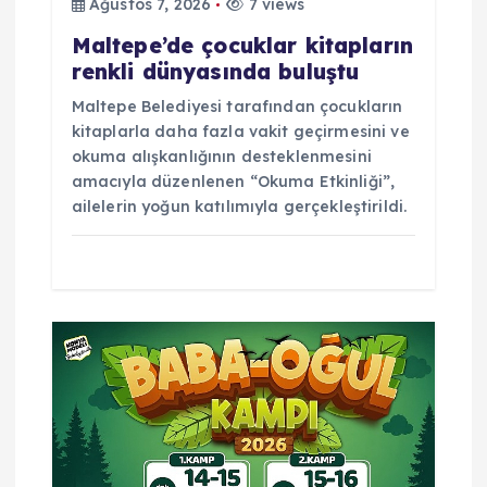
Ağustos 7, 2026
7 views
i
Maltepe’de çocuklar kitapların
renkli dünyasında buluştu
Maltepe Belediyesi tarafından çocukların
kitaplarla daha fazla vakit geçirmesini ve
okuma alışkanlığının desteklenmesini
amacıyla düzenlenen “Okuma Etkinliği”,
ailelerin yoğun katılımıyla gerçekleştirildi.