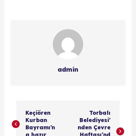
admin
Y
Keçiören
Torbalı
a
Kurban
Belediyesi’
Bayramı’n
nden Çevre
a hazır
Haftası’nd