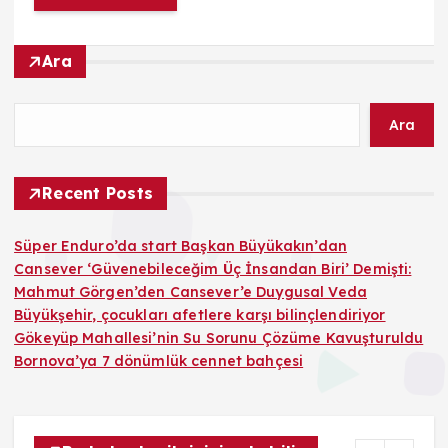
Ara
Ara
Recent Posts
Süper Enduro’da start Başkan Büyükakın’dan
Cansever ‘Güvenebileceğim Üç İnsandan Biri’ Demişti:
Mahmut Görgen’den Cansever’e Duygusal Veda
Büyükşehir, çocukları afetlere karşı bilinçlendiriyor
Gökeyüp Mahallesi’nin Su Sorunu Çözüme Kavuşturuldu
Bornova’ya 7 dönümlük cennet bahçesi