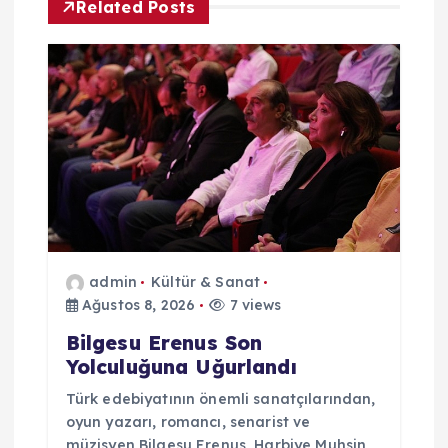
e
Related Posts
z
i
n
m
e
admin
Kültür & Sanat
s
Ağustos 8, 2026
7 views
i
Bilgesu Erenus Son
Yolculuğuna Uğurlandı
Türk edebiyatının önemli sanatçılarından,
oyun yazarı, romancı, senarist ve
müzisyen Bilgesu Erenus, Harbiye Muhsin