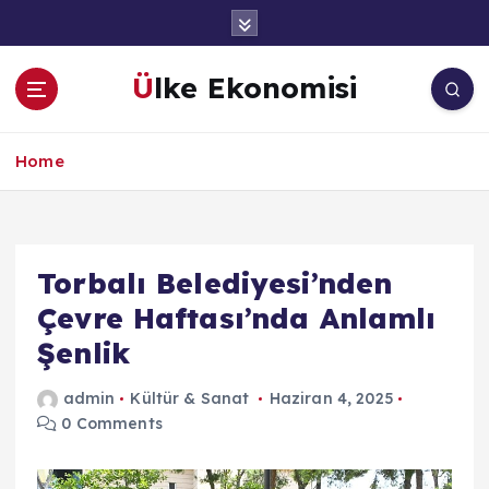
İ
ç
e
Ülke Ekonomisi
r
i
ğ
Home
e
a
t
l
a
Torbalı Belediyesi’nden
Çevre Haftası’nda Anlamlı
Şenlik
admin
Kültür & Sanat
Haziran 4, 2025
0 Comments