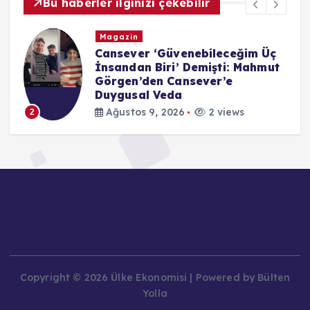
Bu haberler ilginizi çekebilir
Magazin
Cansever ‘Güvenebileceğim Üç
İnsandan Biri’ Demişti: Mahmut
Görgen’den Cansever’e
Duygusal Veda
Ağustos 9, 2026
2 views
2
Copyright © 2026 Ülke Ekonomisi | Powered by Bülten
Yolla