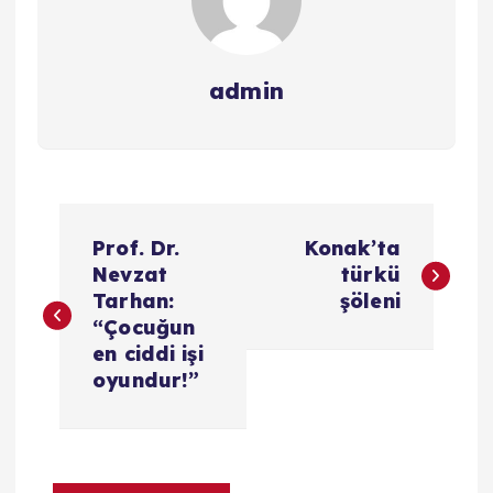
admin
Y
Prof. Dr.
Konak’ta
a
Nevzat
türkü
Tarhan:
şöleni
z
“Çocuğun
en ciddi işi
ı
oyundur!”
g