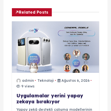
z
Related Posts
i
n
m
e
s
admin
Teknoloji
Ağustos 6, 2026
i
9 views
Uygulamalar yerini yapay
zekaya bırakıyor
Yapay zekâ destekli çalışma modellerinin