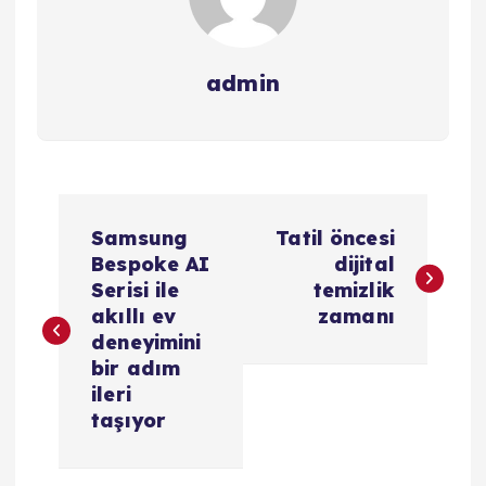
admin
Y
Samsung
Tatil öncesi
a
Bespoke AI
dijital
Serisi ile
temizlik
z
akıllı ev
zamanı
deneyimini
ı
bir adım
ileri
g
taşıyor
e