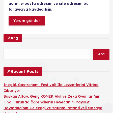
adım, e-posta adresim ve site adresim bu
tarayıcıya kaydedilsin.
Ara
Ara
Recent Posts
İnegöl, Gastronomi Festivali İle Lezzetlerini Vitrine
Çıkarıyor
Başkan Altay, Genç KOMEK Akıl ve Zekâ Oyunları’nın
Final Turunda Öğrencilerin Heyecanını Paylaştı
Haymana’nın Geleceği ve Yatırım Potansiyeli Masaya