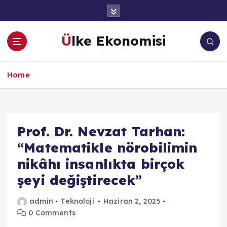
İ
ç
e
Ülke Ekonomisi
r
i
ğ
Home
e
a
t
l
a
Prof. Dr. Nevzat Tarhan:
“Matematikle nörobilimin
nikâhı insanlıkta birçok
şeyi değiştirecek”
admin
Teknoloji
Haziran 2, 2025
0 Comments