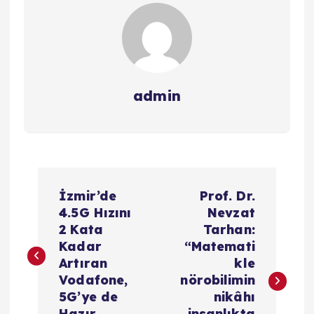
admin
Y
İzmir’de
Prof. Dr.
a
4.5G Hızını
Nevzat
2 Kata
Tarhan:
z
Kadar
“Matemati
Artıran
kle
ı
Vodafone,
nörobilimin
5G’ye de
nikâhı
Hazır
insanlıkta