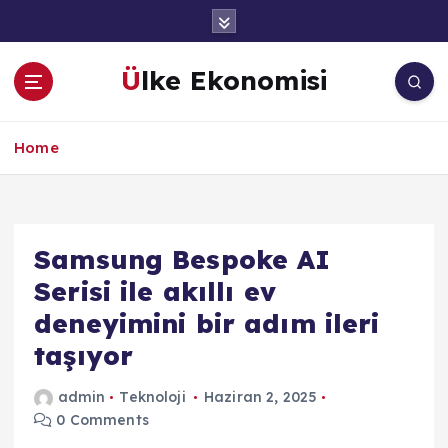
İ
ç
e
Ülke Ekonomisi
r
i
ğ
Home
e
a
t
l
a
Samsung Bespoke AI
Serisi ile akıllı ev
deneyimini bir adım ileri
taşıyor
admin
Teknoloji
Haziran 2, 2025
0 Comments